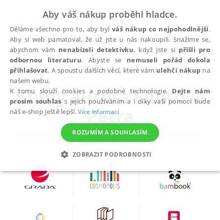
Aby váš nákup proběhl hladce.
Děláme všechno pro to, aby byl
váš nákup co nejpohodlnější
.
Aby si web pamatoval, že už jste u nás nakoupili. Snažíme se,
abychom vám
nenabízeli detektivku
, když jste si
přišli pro
odbornou literaturu
. Abyste se
nemuseli pořád dokola
autoři
Flintová Petra
přihlašovat
. A spoustu dalších věcí, které vám
ulehčí nákup
na
našem webu.
Knihy autora
Flintová
K tomu slouží cookies a podobné technologie.
Dejte nám
prosím souhlas
s jejich používáním a i díky vaší pomoci bude
Petra
náš e-shop ještě lepší.
Více informací
ROZUMÍM A SOUHLASÍM
ZOBRAZIT PODROBNOSTI
NEZBYTNÉ
ANALYTICKÉ
MARKETINGOVÉ
FUNKČNÍ
NEZAŘAZENÉ SOUBORY