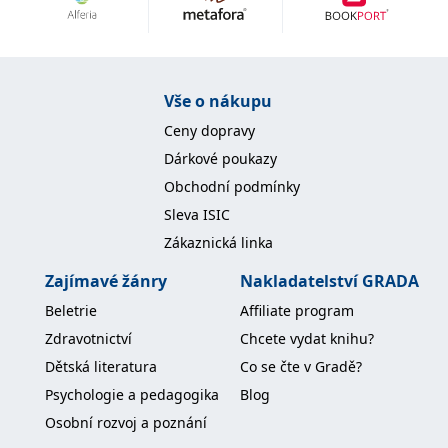
Nezbytné
Analytické
Marketingové
Funkční
Nezařazené soubory
Nezbytně nutné soubory cookie umožňují základní funkce webových
Vše o nákupu
stránek, jako je přihlášení uživatele a správa účtu. Webové stránky nelze
bez nezbytně nutných souborů cookie správně používat.
Ceny dopravy
Provider /
Dárkové poukazy
Název
Vyprší
Popis
Doména
Obchodní podmínky
CookieScriptConsent
1 měsíc
Tento soubor
CookieScript
Sleva ISIC
cookie
www.grada.cz
používá
Zákaznická linka
služba
Cookie-
Script.com k
Zajímavé žánry
Nakladatelství GRADA
zapamatování
předvoleb
Beletrie
Affiliate program
souhlasu se
soubory
Zdravotnictví
Chcete vydat knihu?
cookie
návštěvníků.
Dětská literatura
Co se čte v Gradě?
Je nutné, aby
banner
Psychologie a pedagogika
Blog
cookie
Cookie-
Osobní rozvoj a poznání
Script.com
fungoval