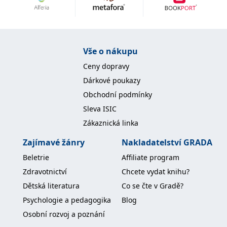
Nezbytné
Analytické
Marketingové
Funkční
Nezařazené soubory
Nezbytně nutné soubory cookie umožňují základní funkce webových
Vše o nákupu
stránek, jako je přihlášení uživatele a správa účtu. Webové stránky nelze
bez nezbytně nutných souborů cookie správně používat.
Ceny dopravy
Provider /
Dárkové poukazy
Název
Vyprší
Popis
Doména
Obchodní podmínky
CookieScriptConsent
1 měsíc
Tento soubor
CookieScript
Sleva ISIC
cookie
www.grada.cz
používá
Zákaznická linka
služba
Cookie-
Script.com k
Zajímavé žánry
Nakladatelství GRADA
zapamatování
předvoleb
Beletrie
Affiliate program
souhlasu se
soubory
Zdravotnictví
Chcete vydat knihu?
cookie
návštěvníků.
Dětská literatura
Co se čte v Gradě?
Je nutné, aby
banner
Psychologie a pedagogika
Blog
cookie
Cookie-
Osobní rozvoj a poznání
Script.com
fungoval