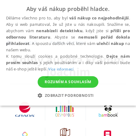
Aby váš nákup proběhl hladce.
Děláme všechno pro to, aby byl
váš nákup co nejpohodlnější
.
Aby si web pamatoval, že už jste u nás nakoupili. Snažíme se,
abychom vám
nenabízeli detektivku
, když jste si
přišli pro
odbornou literaturu
. Abyste se
nemuseli pořád dokola
autoři
Framm Joachim
přihlašovat
. A spoustu dalších věcí, které vám
ulehčí nákup
na
našem webu.
Knihy autora
Framm
K tomu slouží cookies a podobné technologie.
Dejte nám
prosím souhlas
s jejich používáním a i díky vaší pomoci bude
Joachim
náš e-shop ještě lepší.
Více informací
ROZUMÍM A SOUHLASÍM
ZOBRAZIT PODROBNOSTI
NEZBYTNÉ
ANALYTICKÉ
MARKETINGOVÉ
FUNKČNÍ
NEZAŘAZENÉ SOUBORY