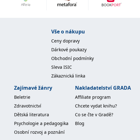
Nezbytné
Analytické
Marketingové
Funkční
Nezařazené soubory
Nezbytně nutné soubory cookie umožňují základní funkce webových
Vše o nákupu
stránek, jako je přihlášení uživatele a správa účtu. Webové stránky nelze
bez nezbytně nutných souborů cookie správně používat.
Ceny dopravy
Provider /
Dárkové poukazy
Název
Vyprší
Popis
Doména
Obchodní podmínky
CookieScriptConsent
1 měsíc
Tento soubor
CookieScript
Sleva ISIC
cookie
www.grada.cz
používá
Zákaznická linka
služba
Cookie-
Script.com k
Zajímavé žánry
Nakladatelství GRADA
zapamatování
předvoleb
Beletrie
Affiliate program
souhlasu se
soubory
Zdravotnictví
Chcete vydat knihu?
cookie
návštěvníků.
Dětská literatura
Co se čte v Gradě?
Je nutné, aby
banner
Psychologie a pedagogika
Blog
cookie
Cookie-
Osobní rozvoj a poznání
Script.com
fungoval