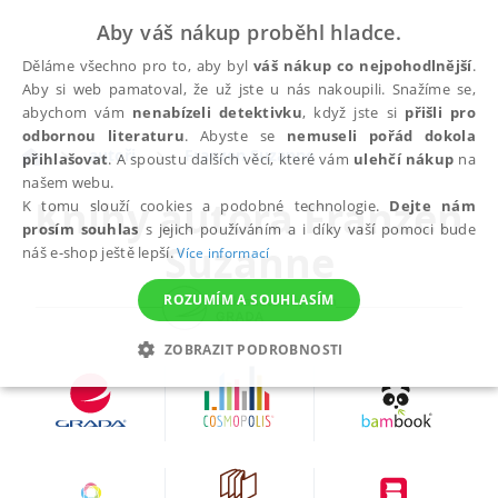
Aby váš nákup proběhl hladce.
Děláme všechno pro to, aby byl
váš nákup co nejpohodlnější
.
Aby si web pamatoval, že už jste u nás nakoupili. Snažíme se,
abychom vám
nenabízeli detektivku
, když jste si
přišli pro
odbornou literaturu
. Abyste se
nemuseli pořád dokola
autoři
Franzen Suzanne
přihlašovat
. A spoustu dalších věcí, které vám
ulehčí nákup
na
našem webu.
Knihy autora
Franzen
K tomu slouží cookies a podobné technologie.
Dejte nám
prosím souhlas
s jejich používáním a i díky vaší pomoci bude
Suzanne
náš e-shop ještě lepší.
Více informací
ROZUMÍM A SOUHLASÍM
ZOBRAZIT PODROBNOSTI
NEZBYTNÉ
ANALYTICKÉ
MARKETINGOVÉ
FUNKČNÍ
NEZAŘAZENÉ SOUBORY