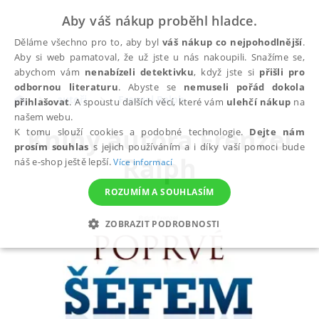
Aby váš nákup proběhl hladce.
Děláme všechno pro to, aby byl
váš nákup co nejpohodlnější
.
Aby si web pamatoval, že už jste u nás nakoupili. Snažíme se,
abychom vám
nenabízeli detektivku
, když jste si
přišli pro
odbornou literaturu
. Abyste se
nemuseli pořád dokola
autoři
Frenzel Ralph
přihlašovat
. A spoustu dalších věcí, které vám
ulehčí nákup
na
našem webu.
Knihy autora
Frenzel
K tomu slouží cookies a podobné technologie.
Dejte nám
prosím souhlas
s jejich používáním a i díky vaší pomoci bude
Ralph
náš e-shop ještě lepší.
Více informací
ROZUMÍM A SOUHLASÍM
ZOBRAZIT PODROBNOSTI
NEZBYTNÉ
ANALYTICKÉ
MARKETINGOVÉ
FUNKČNÍ
NEZAŘAZENÉ SOUBORY