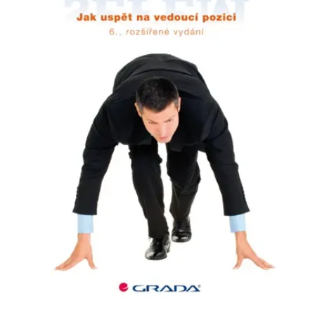
Nezbytné
Analytické
Marketingové
Funkční
Nezařazené soubory
Nezbytně nutné soubory cookie umožňují základní funkce webových
stránek, jako je přihlášení uživatele a správa účtu. Webové stránky nelze
bez nezbytně nutných souborů cookie správně používat.
Provider /
Název
Vyprší
Popis
Doména
CookieScriptConsent
1 měsíc
Tento soubor
CookieScript
cookie
www.grada.cz
používá
služba
Cookie-
Script.com k
zapamatování
předvoleb
souhlasu se
soubory
cookie
návštěvníků.
Je nutné, aby
banner
cookie
Cookie-
Script.com
fungoval