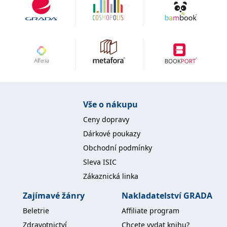
se měly zobrazovat a
které by mohly být
relevantní pro
koncového uživatele,
který si prohlíží web.
MUID
1 rok
Tento soubor cookie je v
Microsoft
Microsoftu široce
Corporation
používán jako jedinečný
.clarity.ms
identifikátor uživatele.
Lze jej nastavit pomocí
vložených skriptů
Microsoft. Široce se věří,
že se synchronizuje s
Vše o nákupu
mnoha různými
doménami společnosti
Microsoft, což umožňuje
Ceny dopravy
sledování uživatelů.
Dárkové poukazy
sid
.seznam.cz
1 měsíc
Toto je velmi běžný
název souboru cookie,
Obchodní podmínky
ale pokud je nalezen
jako soubor cookie
Sleva ISIC
relace, bude
pravděpodobně použit
Zákaznická linka
jako pro správu stavu
relace.
Zajímavé žánry
Nakladatelství GRADA
_gcl_au
3 měsíce
Tento soubor cookie
Google LLC
Beletrie
Affiliate program
nastavuje společnost
.grada.cz
Doubleclick a provádí
Zdravotnictví
Chcete vydat knihu?
informace o tom, jak