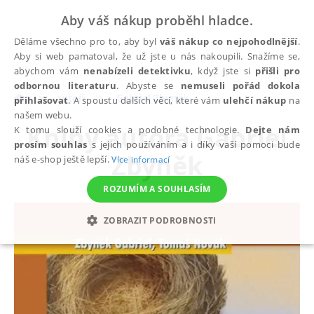
Aby váš nákup proběhl hladce.
Děláme všechno pro to, aby byl
váš nákup co nejpohodlnější
.
Aby si web pamatoval, že už jste u nás nakoupili. Snažíme se,
abychom vám
nenabízeli detektivku
, když jste si
přišli pro
odbornou literaturu
. Abyste se
nemuseli pořád dokola
autoři
Gabriel Zbyněk
přihlašovat
. A spoustu dalších věcí, které vám
ulehčí nákup
na
našem webu.
Knihy autora
Gabriel
K tomu slouží cookies a podobné technologie.
Dejte nám
prosím souhlas
s jejich používáním a i díky vaší pomoci bude
Zbyněk
náš e-shop ještě lepší.
Více informací
ROZUMÍM A SOUHLASÍM
ZOBRAZIT PODROBNOSTI
NEZBYTNÉ
ANALYTICKÉ
MARKETINGOVÉ
FUNKČNÍ
NEZAŘAZENÉ SOUBORY