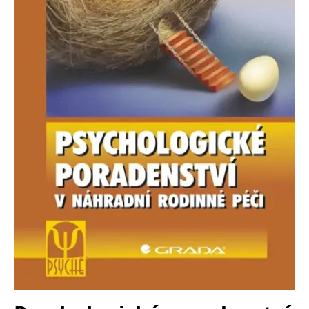
Nezbytné
Analytické
Marketingové
Funkční
Nezařazené soubory
Nezbytně nutné soubory cookie umožňují základní funkce webových
stránek, jako je přihlášení uživatele a správa účtu. Webové stránky nelze
bez nezbytně nutných souborů cookie správně používat.
Provider /
Název
Vyprší
Popis
Doména
CookieScriptConsent
1 měsíc
Tento soubor
CookieScript
cookie
www.grada.cz
používá
služba
Cookie-
Script.com k
zapamatování
předvoleb
souhlasu se
soubory
cookie
návštěvníků.
Je nutné, aby
banner
cookie
Cookie-
Script.com
fungoval