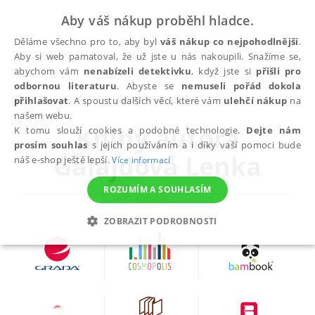
Aby váš nákup proběhl hladce.
Děláme všechno pro to, aby byl
váš nákup co nejpohodlnější
.
Aby si web pamatoval, že už jste u nás nakoupili. Snažíme se,
abychom vám
nenabízeli detektivku
, když jste si
přišli pro
odbornou literaturu
. Abyste se
nemuseli pořád dokola
autoři
Galajdová Lenka
přihlašovat
. A spoustu dalších věcí, které vám
ulehčí nákup
na
našem webu.
Knihy autora
K tomu slouží cookies a podobné technologie.
Dejte nám
prosím souhlas
s jejich používáním a i díky vaší pomoci bude
Galajdová Lenka
náš e-shop ještě lepší.
Více informací
ROZUMÍM A SOUHLASÍM
ZOBRAZIT PODROBNOSTI
NEZBYTNÉ
ANALYTICKÉ
MARKETINGOVÉ
FUNKČNÍ
NEZAŘAZENÉ SOUBORY