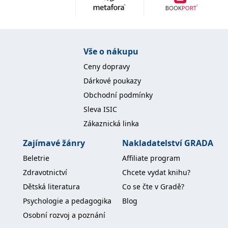
Nezbytné
Analytické
Marketingové
Funkční
Nezařazené soubory
Nezbytně nutné soubory cookie umožňují základní funkce webových
Vše o nákupu
stránek, jako je přihlášení uživatele a správa účtu. Webové stránky nelze
bez nezbytně nutných souborů cookie správně používat.
Ceny dopravy
Provider /
Dárkové poukazy
Název
Vyprší
Popis
Doména
Obchodní podmínky
CookieScriptConsent
1 měsíc
Tento soubor
CookieScript
Sleva ISIC
cookie
www.grada.cz
používá
Zákaznická linka
služba
Cookie-
Script.com k
Zajímavé žánry
Nakladatelství GRADA
zapamatování
předvoleb
Beletrie
Affiliate program
souhlasu se
soubory
Zdravotnictví
Chcete vydat knihu?
cookie
návštěvníků.
Dětská literatura
Co se čte v Gradě?
Je nutné, aby
banner
Psychologie a pedagogika
Blog
cookie
Cookie-
Osobní rozvoj a poznání
Script.com
fungoval