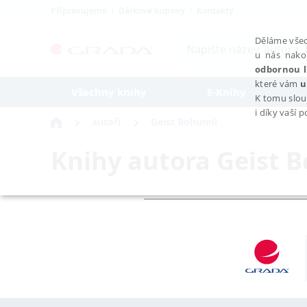
Připravujeme
Dárkové kupony
Kontakty
Děláme všec
u nás nako
odbornou l
které vám
u
Všechny knihy
E-Knihy
K tomu slou
i díky vaší 
autoři
Geist Bohumil
Knihy autora
Geist 
NEZBYTNÉ
Nezbytně nutné soubory cookie umožňují základní funkce webovýc
Provider /