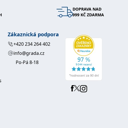
DOPRAVA NAD
 se soubory cookie návštěvníků. Je nutné, aby banner cookie
H
999 KČ ZDARMA
používaný k udržování proměnných relací uživatelů. Obvykle se
obrým příkladem je udržování přihlášeného stavu uživatele
Zákaznická podpora
y bylo možné podávat platné zprávy o používání jejich
+420 234 264 402
info@grada.cz
u.
Po-Pá 8-18
s
Vyprší
Popis
ění správného vzhledu dialogových oken.
1 rok
### Luigisbox???
avštívenou stránku a slouží k počítání a sledování zobrazení
jazyků a zemí
1 rok
u na sociálních médiích. Může také shromažďovat informace o
avštívené stránky.