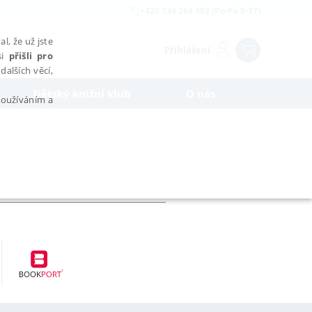
+420 234 264 402 (Po-Pá 8-17)
l, že už jste
Přihlášení
si
přišli pro
dalších věcí,
Dětský knižní klub
O nás
 používáním a
AŘAZENÉ SOUBORY
bytně nutných souborů cookie správně používat.