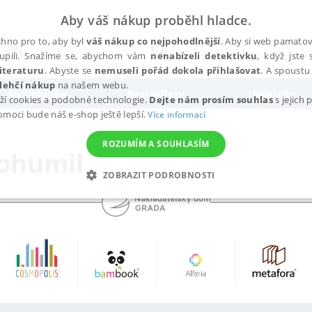
Aby váš nákup proběhl hladce.
hno pro to, aby byl
váš nákup co nejpohodlnější
. Aby si web pamatova
upili. Snažíme se, abychom vám
nenabízeli detektivku
, když jste 
iteraturu
. Abyste se
nemuseli pořád dokola přihlašovat
. A spoustu 
lehčí nákup
na našem webu.
Audioknihy
Bestsellery
Novinky
ží cookies a podobné technologie.
Dejte nám prosím souhlas
s jejich
pomoci bude náš e-shop ještě lepší.
Více informací
ROZUMÍM A SOUHLASÍM
Bohumil
ZOBRAZIT PODROBNOSTI
ANALYTICKÉ
MARKETINGOVÉ
FUNKČNÍ
NEZ
Nezbytné
Analytické
Marketingové
Funkční
Nezařazené soubory
h stránek, jako je přihlášení uživatele a správa účtu. Webové stránky nelze bez nez