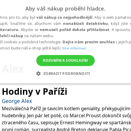
Aby váš nákup proběhl hladce.
hno pro to, aby byl
váš nákup co nejpohodlnější
. Aby si web pamatova
upili. Snažíme se, abychom vám
nenabízeli detektivku
, když jste 
iteraturu
. Abyste se
nemuseli pořád dokola přihlašovat
. A spoustu 
lehčí nákup
na našem webu.
ží cookies a podobné technologie.
Dejte nám prosím souhlas
s jejich
pomoci bude náš e-shop ještě lepší.
Více informací
ROZUMÍM A SOUHLASÍM
 Alex
ZOBRAZIT PODROBNOSTI
ANALYTICKÉ
MARKETINGOVÉ
FUNKČNÍ
NEZ
Hodiny v Paříži
George Alex
Meziválečná Paříž je tavicím kotlem geniality, překypujícím 
Nezbytné
Analytické
Marketingové
Funkční
Nezařazené soubory
hudebníky. Jen pár let poté, co Marcel Proust dokončil s
h stránek, jako je přihlášení uživatele a správa účtu. Webové stránky nelze bez nez
ztraceného času, sepisuje Ernest Hemingway ve spartánsk
první román, surrealista André Breton deklaruje Pabla Pic