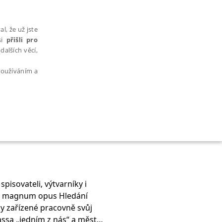
l, že už jste
si
přišli pro
dalších věcí,
 používáním a
AŘAZENÉ SOUBORY
spisovateli, výtvarníky i
vůj magnum opus Hledání
bytně nutných souborů cookie správně používat.
y zařízené pracovně svůj
assa „jedním z nás“ a město