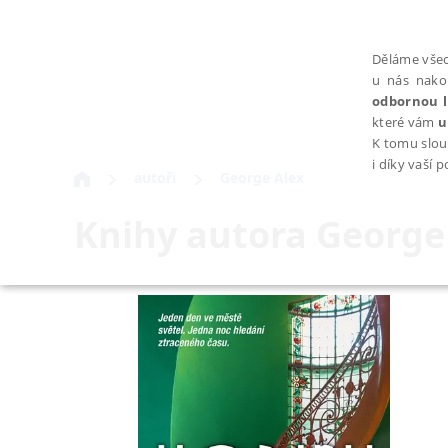
Děláme všec
u nás nako
odbornou l
které vám
u
K tomu slou
i díky vaší 
autoři
George Alex
Knihy autora
George
NEZBYTNÉ
Nezbytně nutné soubory cookie umožňují základní funkce webovýc
Provider /