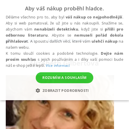
Aby váš nákup proběhl hladce.
Děláme všechno pro to, aby byl
váš nákup co nejpohodlnější
.
Aby si web pamatoval, že už jste u nás nakoupili. Snažíme se,
abychom vám
nenabízeli detektivku
, když jste si
přišli pro
odbornou literaturu
. Abyste se
nemuseli pořád dokola
autoři
Elizabeth Gilbertová
přihlašovat
. A spoustu dalších věcí, které vám
ulehčí nákup
na
našem webu.
K tomu slouží cookies a podobné technologie.
Dejte nám
prosím souhlas
s jejich používáním a i díky vaší pomoci bude
Elizabeth Gilbertová
náš e-shop ještě lepší.
Více informací
ROZUMÍM A SOUHLASÍM
ZOBRAZIT PODROBNOSTI
NEZBYTNÉ
ANALYTICKÉ
MARKETINGOVÉ
FUNKČNÍ
NEZAŘAZENÉ SOUBORY