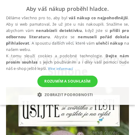
Aby váš nákup proběhl hladce.
Děláme všechno pro to, aby byl
váš nákup co nejpohodlnější
.
Aby si web pamatoval, že už jste u nás nakoupili. Snažíme se,
abychom vám
nenabízeli detektivku
, když jste si
přišli pro
odbornou literaturu
. Abyste se
nemuseli pořád dokola
autoři
Gooding Simone
přihlašovat
. A spoustu dalších věcí, které vám
ulehčí nákup
na
našem webu.
Knihy autora
Gooding
K tomu slouží cookies a podobné technologie.
Dejte nám
prosím souhlas
s jejich používáním a i díky vaší pomoci bude
Simone
náš e-shop ještě lepší.
Více informací
ROZUMÍM A SOUHLASÍM
ZOBRAZIT PODROBNOSTI
NEZBYTNÉ
ANALYTICKÉ
MARKETINGOVÉ
FUNKČNÍ
NEZAŘAZENÉ SOUBORY