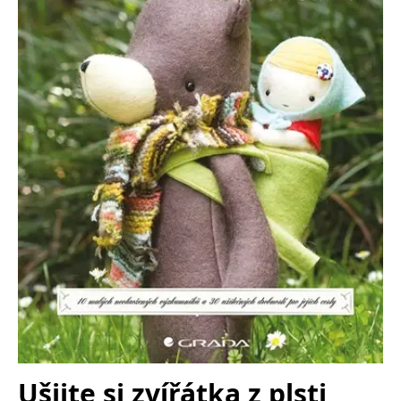
Nezbytné
Analytické
Marketingové
Funkční
Nezařazené soubory
Nezbytně nutné soubory cookie umožňují základní funkce webových
stránek, jako je přihlášení uživatele a správa účtu. Webové stránky nelze
bez nezbytně nutných souborů cookie správně používat.
Provider /
Název
Vyprší
Popis
Doména
CookieScriptConsent
1 měsíc
Tento soubor
CookieScript
cookie
www.grada.cz
používá
služba
Cookie-
Script.com k
zapamatování
předvoleb
souhlasu se
soubory
cookie
návštěvníků.
Je nutné, aby
banner
cookie
Cookie-
Script.com
Ušijte si zvířátka z plsti
fungoval