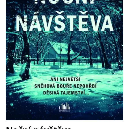
Nezbytné
Analytické
Marketingové
Funkční
Nezařazené soubory
Nezbytně nutné soubory cookie umožňují základní funkce webových
stránek, jako je přihlášení uživatele a správa účtu. Webové stránky nelze
bez nezbytně nutných souborů cookie správně používat.
Provider /
Název
Vyprší
Popis
Doména
CookieScriptConsent
1 měsíc
Tento soubor
CookieScript
cookie
www.grada.cz
používá
služba
Cookie-
Script.com k
zapamatování
předvoleb
souhlasu se
soubory
cookie
návštěvníků.
Je nutné, aby
banner
cookie
Cookie-
Script.com
fungoval