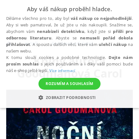
Aby váš nákup proběhl hladce.
Děláme všechno pro to, aby byl
váš nákup co nejpohodlnější
.
Aby si web pamatoval, že už jste u nás nakoupili. Snažíme se,
abychom vám
nenabízeli detektivku
, když jste si
přišli pro
odbornou literaturu
. Abyste se
nemuseli pořád dokola
autoři
Goodmanová Carol
přihlašovat
. A spoustu dalších věcí, které vám
ulehčí nákup
na
našem webu.
Knihy autora
K tomu slouží cookies a podobné technologie.
Dejte nám
prosím souhlas
s jejich používáním a i díky vaší pomoci bude
Goodmanová Carol
náš e-shop ještě lepší.
Více informací
ROZUMÍM A SOUHLASÍM
ZOBRAZIT PODROBNOSTI
NEZBYTNÉ
ANALYTICKÉ
MARKETINGOVÉ
FUNKČNÍ
NEZAŘAZENÉ SOUBORY