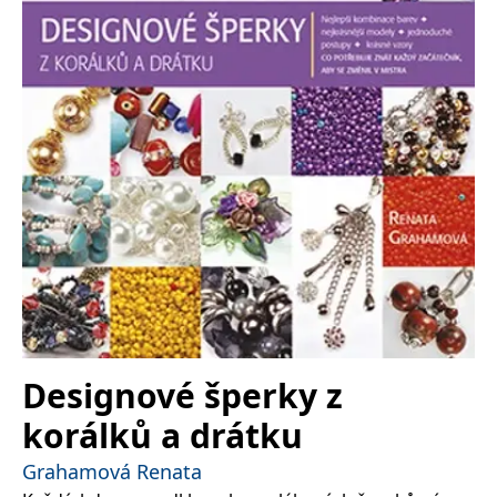
Nezbytné
Analytické
Marketingové
Funkční
Nezařazené soubory
Nezbytně nutné soubory cookie umožňují základní funkce webových
stránek, jako je přihlášení uživatele a správa účtu. Webové stránky nelze
bez nezbytně nutných souborů cookie správně používat.
Provider /
Název
Vyprší
Popis
Doména
CookieScriptConsent
1 měsíc
Tento soubor
CookieScript
cookie
www.grada.cz
používá
služba
Cookie-
Script.com k
zapamatování
předvoleb
souhlasu se
soubory
cookie
Designové šperky z
návštěvníků.
Je nutné, aby
korálků a drátku
banner
cookie
Cookie-
Grahamová Renata
Script.com
fungoval