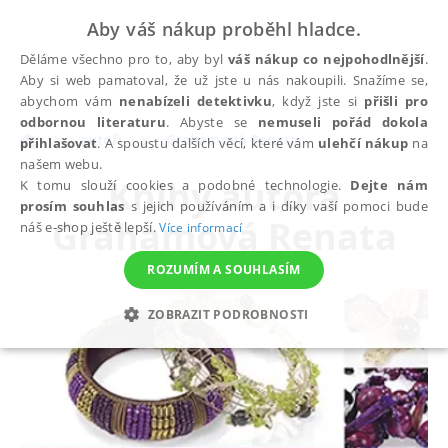
Aby váš nákup proběhl hladce.
Děláme všechno pro to, aby byl
váš nákup co nejpohodlnější
.
Aby si web pamatoval, že už jste u nás nakoupili. Snažíme se,
abychom vám
nenabízeli detektivku
, když jste si
přišli pro
odbornou literaturu
. Abyste se
nemuseli pořád dokola
autoři
Grahamová Renata
přihlašovat
. A spoustu dalších věcí, které vám
ulehčí nákup
na
našem webu.
Knihy autora
K tomu slouží cookies a podobné technologie.
Dejte nám
prosím souhlas
s jejich používáním a i díky vaší pomoci bude
Grahamová Renata
náš e-shop ještě lepší.
Více informací
ROZUMÍM A SOUHLASÍM
ZOBRAZIT PODROBNOSTI
NEZBYTNÉ
ANALYTICKÉ
MARKETINGOVÉ
FUNKČNÍ
NEZAŘAZENÉ SOUBORY