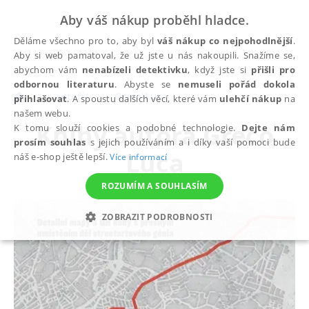
Aby váš nákup proběhl hladce.
Děláme všechno pro to, aby byl
váš nákup co nejpohodlnější
.
Aby si web pamatoval, že už jste u nás nakoupili. Snažíme se,
abychom vám
nenabízeli detektivku
, když jste si
přišli pro
odbornou literaturu
. Abyste se
nemuseli pořád dokola
autoři
Greco Luca
přihlašovat
. A spoustu dalších věcí, které vám
ulehčí nákup
na
našem webu.
Knihy autora
Greco
K tomu slouží cookies a podobné technologie.
Dejte nám
prosím souhlas
s jejich používáním a i díky vaší pomoci bude
Luca
náš e-shop ještě lepší.
Více informací
ROZUMÍM A SOUHLASÍM
ZOBRAZIT PODROBNOSTI
NEZBYTNÉ
ANALYTICKÉ
MARKETINGOVÉ
FUNKČNÍ
NEZAŘAZENÉ SOUBORY