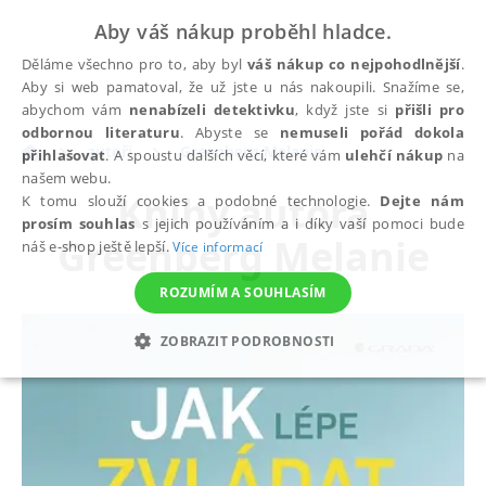
Aby váš nákup proběhl hladce.
Děláme všechno pro to, aby byl
váš nákup co nejpohodlnější
.
Aby si web pamatoval, že už jste u nás nakoupili. Snažíme se,
abychom vám
nenabízeli detektivku
, když jste si
přišli pro
odbornou literaturu
. Abyste se
nemuseli pořád dokola
autoři
Greenberg Melanie
přihlašovat
. A spoustu dalších věcí, které vám
ulehčí nákup
na
našem webu.
Knihy autora
K tomu slouží cookies a podobné technologie.
Dejte nám
prosím souhlas
s jejich používáním a i díky vaší pomoci bude
Greenberg Melanie
náš e-shop ještě lepší.
Více informací
ROZUMÍM A SOUHLASÍM
ZOBRAZIT PODROBNOSTI
NEZBYTNÉ
ANALYTICKÉ
MARKETINGOVÉ
FUNKČNÍ
NEZAŘAZENÉ SOUBORY