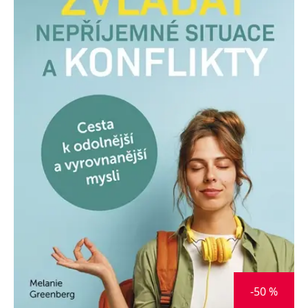
Nezbytné
Analytické
Marketingové
Funkční
Nezařazené soubory
Nezbytně nutné soubory cookie umožňují základní funkce webových
stránek, jako je přihlášení uživatele a správa účtu. Webové stránky nelze
bez nezbytně nutných souborů cookie správně používat.
Provider /
Název
Vyprší
Popis
Doména
CookieScriptConsent
1 měsíc
Tento soubor
CookieScript
cookie
www.grada.cz
používá
služba
Cookie-
Script.com k
zapamatování
předvoleb
souhlasu se
soubory
cookie
návštěvníků.
Je nutné, aby
banner
cookie
Cookie-
-50 %
Script.com
fungoval