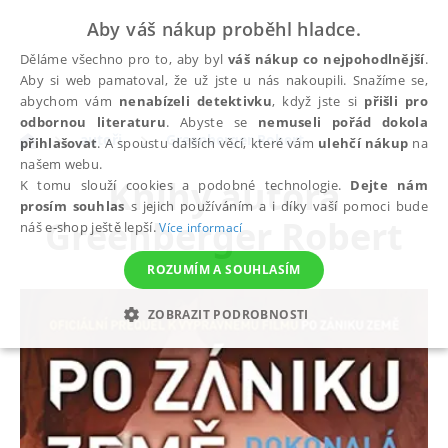
Aby váš nákup proběhl hladce.
Děláme všechno pro to, aby byl
váš nákup co nejpohodlnější
.
Aby si web pamatoval, že už jste u nás nakoupili. Snažíme se,
abychom vám
nenabízeli detektivku
, když jste si
přišli pro
odbornou literaturu
. Abyste se
nemuseli pořád dokola
autoři
Greenberger Robert
přihlašovat
. A spoustu dalších věcí, které vám
ulehčí nákup
na
našem webu.
Knihy autora
K tomu slouží cookies a podobné technologie.
Dejte nám
prosím souhlas
s jejich používáním a i díky vaší pomoci bude
Greenberger Robert
náš e-shop ještě lepší.
Více informací
ROZUMÍM A SOUHLASÍM
ZOBRAZIT PODROBNOSTI
NEZBYTNÉ
ANALYTICKÉ
MARKETINGOVÉ
FUNKČNÍ
NEZAŘAZENÉ SOUBORY