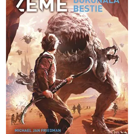
Nezbytné
Analytické
Marketingové
Funkční
Nezařazené soubory
Nezbytně nutné soubory cookie umožňují základní funkce webových
stránek, jako je přihlášení uživatele a správa účtu. Webové stránky nelze
bez nezbytně nutných souborů cookie správně používat.
Provider /
Název
Vyprší
Popis
Doména
CookieScriptConsent
1 měsíc
Tento soubor
CookieScript
cookie
www.grada.cz
používá
služba
Cookie-
Script.com k
zapamatování
předvoleb
souhlasu se
soubory
cookie
návštěvníků.
Je nutné, aby
banner
cookie
Cookie-
Script.com
fungoval