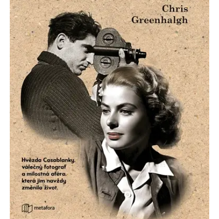
Nezbytné
Analytické
Marketingové
Funkční
Nezařazené soubory
Nezbytně nutné soubory cookie umožňují základní funkce webových
stránek, jako je přihlášení uživatele a správa účtu. Webové stránky nelze
bez nezbytně nutných souborů cookie správně používat.
Provider /
Název
Vyprší
Popis
Doména
CookieScriptConsent
1 měsíc
Tento soubor
CookieScript
cookie
www.grada.cz
používá
služba
Cookie-
Script.com k
zapamatování
předvoleb
souhlasu se
soubory
cookie
návštěvníků.
Je nutné, aby
banner
cookie
Cookie-
Script.com
fungoval