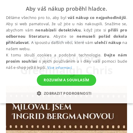
Aby váš nákup proběhl hladce.
Děláme všechno pro to, aby byl
váš nákup co nejpohodlnější
.
Aby si web pamatoval, že už jste u nás nakoupili. Snažíme se,
abychom vám
nenabízeli detektivku
, když jste si
přišli pro
odbornou literaturu
. Abyste se
nemuseli pořád dokola
autoři
Greenhalgh Chris
přihlašovat
. A spoustu dalších věcí, které vám
ulehčí nákup
na
našem webu.
Knihy autora
K tomu slouží cookies a podobné technologie.
Dejte nám
prosím souhlas
s jejich používáním a i díky vaší pomoci bude
Greenhalgh Chris
náš e-shop ještě lepší.
Více informací
ROZUMÍM A SOUHLASÍM
ZOBRAZIT PODROBNOSTI
NEZBYTNÉ
ANALYTICKÉ
MARKETINGOVÉ
FUNKČNÍ
NEZAŘAZENÉ SOUBORY