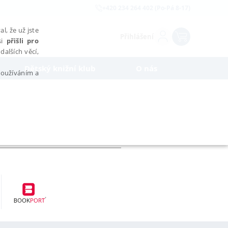
+420 234 264 402 (Po-Pá 8-17)
l, že už jste
Přihlášení
si
přišli pro
dalších věcí,
Dětský knižní klub
O nás
 používáním a
AŘAZENÉ SOUBORY
bytně nutných souborů cookie správně používat.