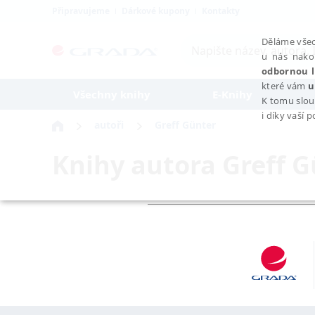
Připravujeme
Dárkové kupony
Kontakty
Děláme všec
u nás nako
odbornou l
které vám
u
Všechny knihy
E-Knihy
K tomu slou
i díky vaší 
autoři
Greff Günter
Knihy autora
Greff G
NEZBYTNÉ
Nezbytně nutné soubory cookie umožňují základní funkce webovýc
Provider /