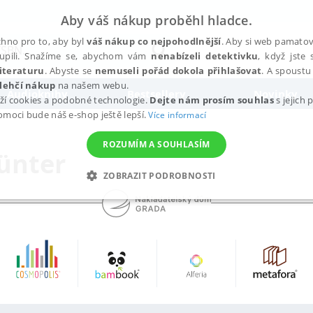
Aby váš nákup proběhl hladce.
hno pro to, aby byl
váš nákup co nejpohodlnější
. Aby si web pamatova
upili. Snažíme se, abychom vám
nenabízeli detektivku
, když jste 
iteraturu
. Abyste se
nemuseli pořád dokola přihlašovat
. A spoustu 
lehčí nákup
na našem webu.
Audioknihy
Bestsellery
Novinky
ží cookies a podobné technologie.
Dejte nám prosím souhlas
s jejich
pomoci bude náš e-shop ještě lepší.
Více informací
ROZUMÍM A SOUHLASÍM
ünter
ZOBRAZIT PODROBNOSTI
ANALYTICKÉ
MARKETINGOVÉ
FUNKČNÍ
NEZ
Nezbytné
Analytické
Marketingové
Funkční
Nezařazené soubory
h stránek, jako je přihlášení uživatele a správa účtu. Webové stránky nelze bez nez