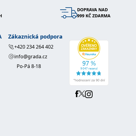
DOPRAVA NAD
 se soubory cookie návštěvníků. Je nutné, aby banner cookie
H
999 KČ ZDARMA
používaný k udržování proměnných relací uživatelů. Obvykle se
obrým příkladem je udržování přihlášeného stavu uživatele
A
Zákaznická podpora
y bylo možné podávat platné zprávy o používání jejich
+420 234 264 402
info@grada.cz
u.
Po-Pá 8-18
Vyprší
Popis
ění správného vzhledu dialogových oken.
1 rok
### Luigisbox???
avštívenou stránku a slouží k počítání a sledování zobrazení
jazyků a zemí
1 rok
u na sociálních médiích. Může také shromažďovat informace o
avštívené stránky.