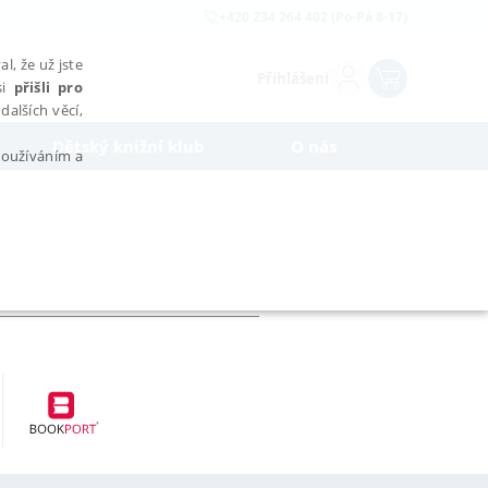
+420 234 264 402 (Po-Pá 8-17)
l, že už jste
Přihlášení
si
přišli pro
dalších věcí,
Dětský knižní klub
O nás
 používáním a
AŘAZENÉ SOUBORY
bytně nutných souborů cookie správně používat.