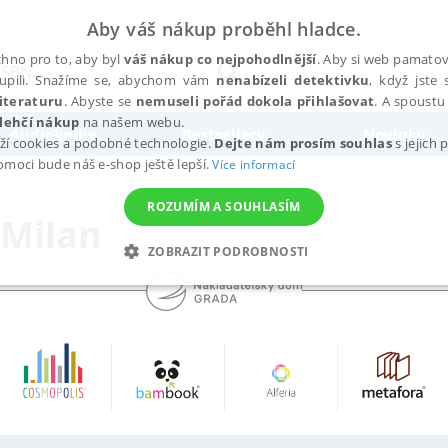
Aby váš nákup proběhl hladce.
hno pro to, aby byl
váš nákup co nejpohodlnější
. Aby si web pamatova
upili. Snažíme se, abychom vám
nenabízeli detektivku
, když jste 
iteraturu
. Abyste se
nemuseli pořád dokola přihlašovat
. A spoustu 
lehčí nákup
na našem webu.
Audioknihy
Bestsellery
Novinky
ží cookies a podobné technologie.
Dejte nám prosím souhlas
s jejich
pomoci bude náš e-shop ještě lepší.
Více informací
ROZUMÍM A SOUHLASÍM
 Milan
ZOBRAZIT PODROBNOSTI
ANALYTICKÉ
MARKETINGOVÉ
FUNKČNÍ
NEZ
Nezbytné
Analytické
Marketingové
Funkční
Nezařazené soubory
h stránek, jako je přihlášení uživatele a správa účtu. Webové stránky nelze bez nez