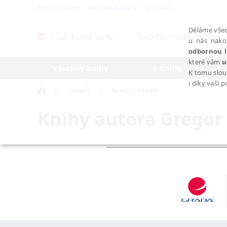
Připravujeme
Dárkové kupony
Kontakty
Děláme všec
u nás nako
odbornou l
které vám
u
Všechny knihy
E-Knihy
K tomu slou
i díky vaší 
autoři
Gregor Milan
Knihy autora
Gregor
NEZBYTNÉ
Nezbytně nutné soubory cookie umožňují základní funkce webovýc
Provider /