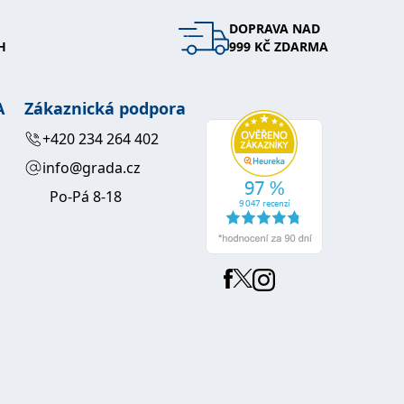
DOPRAVA NAD
 se soubory cookie návštěvníků. Je nutné, aby banner cookie
H
999 KČ ZDARMA
používaný k udržování proměnných relací uživatelů. Obvykle se
obrým příkladem je udržování přihlášeného stavu uživatele
A
Zákaznická podpora
y bylo možné podávat platné zprávy o používání jejich
+420 234 264 402
info@grada.cz
u.
Po-Pá 8-18
Vyprší
Popis
ění správného vzhledu dialogových oken.
1 rok
### Luigisbox???
avštívenou stránku a slouží k počítání a sledování zobrazení
jazyků a zemí
1 rok
u na sociálních médiích. Může také shromažďovat informace o
avštívené stránky.