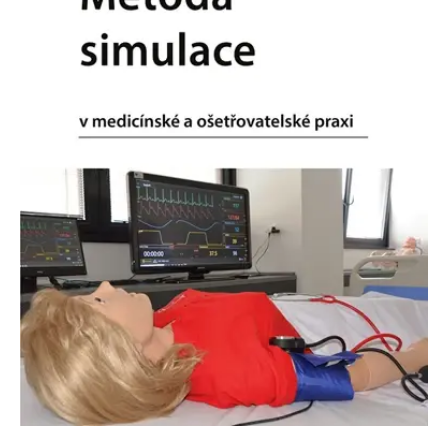
Nezbytné
Analytické
Marketingové
Funkční
Nezařazené soubory
Nezbytně nutné soubory cookie umožňují základní funkce webových
stránek, jako je přihlášení uživatele a správa účtu. Webové stránky nelze
bez nezbytně nutných souborů cookie správně používat.
Provider /
Název
Vyprší
Popis
Doména
CookieScriptConsent
1 měsíc
Tento soubor
CookieScript
cookie
www.grada.cz
používá
služba
Cookie-
Script.com k
zapamatování
předvoleb
souhlasu se
soubory
cookie
návštěvníků.
Je nutné, aby
banner
cookie
Cookie-
Script.com
fungoval