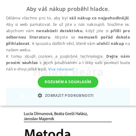
Aby váš nákup proběhl hladce.
Děláme všechno pro to, aby byl
váš nákup co nejpohodlnější
.
Aby si web pamatoval, že už jste u nás nakoupili. Snažíme se,
abychom vám
nenabízeli detektivku
, když jste si
přišli pro
odbornou literaturu
. Abyste se
nemuseli pořád dokola
autoři
Grešš Halász Beáta
přihlašovat
. A spoustu dalších věcí, které vám
ulehčí nákup
na
našem webu.
Knihy autora
Grešš
K tomu slouží cookies a podobné technologie.
Dejte nám
prosím souhlas
s jejich používáním a i díky vaší pomoci bude
Halász Beáta
náš e-shop ještě lepší.
Více informací
ROZUMÍM A SOUHLASÍM
ZOBRAZIT PODROBNOSTI
NEZBYTNÉ
ANALYTICKÉ
MARKETINGOVÉ
FUNKČNÍ
NEZAŘAZENÉ SOUBORY