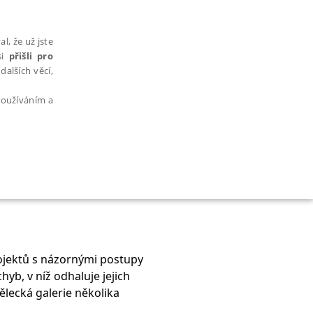
l, že už jste
si
přišli pro
dalších věcí,
 používáním a
AŘAZENÉ SOUBORY
ojektů s názornými postupy
yb, v níž odhaluje jejich
bytně nutných souborů cookie správně používat.
ělecká galerie několika