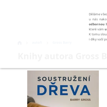
Děláme všec
u nás nako
odbornou l
které vám
u
K tomu slou
i díky vaší 
autoři
Gross Barry
Knihy autora
Gross B
NEZBYTNÉ
Nezbytně nutné soubory cookie umožňují základní funkce webovýc
Provider /