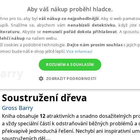
Aby váš nákup proběhl hladce.
hno pro to, aby byl
váš nákup co nejpohodlnější
. Aby si web pamatova
upili. Snažíme se, abychom vám
nenabízeli detektivku
, když jste 
iteraturu
. Abyste se
nemuseli pořád dokola přihlašovat
. A spoustu 
lehčí nákup
na našem webu.
ží cookies a podobné technologie.
Dejte nám prosím souhlas
s jejich
pomoci bude náš e-shop ještě lepší.
Více informací
ROZUMÍM A SOUHLASÍM
arry
ZOBRAZIT PODROBNOSTI
ANALYTICKÉ
MARKETINGOVÉ
FUNKČNÍ
NEZ
Soustružení dřeva
Gross Barry
Kniha obsahuje
12
atraktivních a snadno dosažitelných pr
Nezbytné
Analytické
Marketingové
Funkční
Nezařazené soubory
a vždy speciální částí k odstraňování běžných problémů a ch
h stránek, jako je přihlášení uživatele a správa účtu. Webové stránky nelze bez nez
překvapivě jednoduchá řešení. Nechybí ani inspirativní um
soustružených děl.