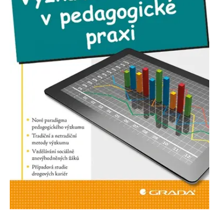
Nezbytné
Analytické
Marketingové
Funkční
Nezařazené soubory
Nezbytně nutné soubory cookie umožňují základní funkce webových
stránek, jako je přihlášení uživatele a správa účtu. Webové stránky nelze
bez nezbytně nutných souborů cookie správně používat.
Provider /
Název
Vyprší
Popis
Doména
CookieScriptConsent
1 měsíc
Tento soubor
CookieScript
cookie
www.grada.cz
používá
služba
Cookie-
Script.com k
zapamatování
předvoleb
souhlasu se
soubory
cookie
návštěvníků.
Je nutné, aby
banner
cookie
Cookie-
Script.com
fungoval