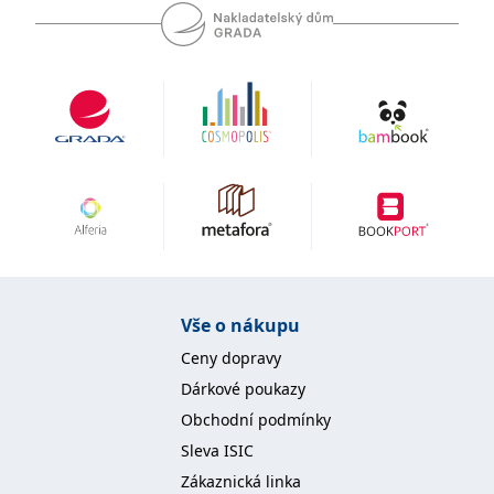
se měly zobrazovat a
které by mohly být
relevantní pro
koncového uživatele,
který si prohlíží web.
MUID
1 rok
Tento soubor cookie je v
Microsoft
Microsoftu široce
Corporation
používán jako jedinečný
.clarity.ms
identifikátor uživatele.
Lze jej nastavit pomocí
vložených skriptů
Microsoft. Široce se věří,
že se synchronizuje s
mnoha různými
doménami společnosti
Microsoft, což umožňuje
sledování uživatelů.
sid
.seznam.cz
1 měsíc
Toto je velmi běžný
název souboru cookie,
Vše o nákupu
ale pokud je nalezen
jako soubor cookie
Ceny dopravy
relace, bude
pravděpodobně použit
Dárkové poukazy
jako pro správu stavu
relace.
Obchodní podmínky
_gcl_au
3 měsíce
Tento soubor cookie
Google LLC
Sleva ISIC
nastavuje společnost
.grada.cz
Doubleclick a provádí
Zákaznická linka
informace o tom, jak