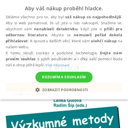
Aby váš nákup proběhl hladce.
Děláme všechno pro to, aby byl
váš nákup co nejpohodlnější
.
Aby si web pamatoval, že už jste u nás nakoupili. Snažíme se,
abychom vám
nenabízeli detektivku
, když jste si
přišli pro
odbornou literaturu
. Abyste se
nemuseli pořád dokola
autoři
Gulová Lenka
přihlašovat
. A spoustu dalších věcí, které vám
ulehčí nákup
na
našem webu.
Knihy autora
Gulová
K tomu slouží cookies a podobné technologie.
Dejte nám
prosím souhlas
s jejich používáním a i díky vaší pomoci bude
Lenka
náš e-shop ještě lepší.
Více informací
ROZUMÍM A SOUHLASÍM
ZOBRAZIT PODROBNOSTI
NEZBYTNÉ
ANALYTICKÉ
MARKETINGOVÉ
FUNKČNÍ
NEZAŘAZENÉ SOUBORY