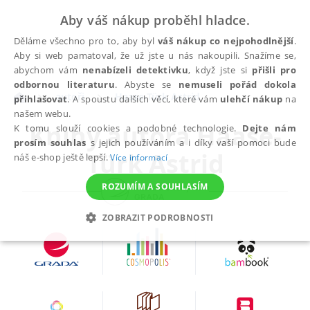
Aby váš nákup proběhl hladce.
Děláme všechno pro to, aby byl
váš nákup co nejpohodlnější
.
Aby si web pamatoval, že už jste u nás nakoupili. Snažíme se,
abychom vám
nenabízeli detektivku
, když jste si
přišli pro
odbornou literaturu
. Abyste se
nemuseli pořád dokola
autoři
Haase-Türk Astrid
přihlašovat
. A spoustu dalších věcí, které vám
ulehčí nákup
na
našem webu.
Knihy autora
Haase-
K tomu slouží cookies a podobné technologie.
Dejte nám
prosím souhlas
s jejich používáním a i díky vaší pomoci bude
Türk Astrid
náš e-shop ještě lepší.
Více informací
ROZUMÍM A SOUHLASÍM
ZOBRAZIT PODROBNOSTI
NEZBYTNÉ
ANALYTICKÉ
MARKETINGOVÉ
FUNKČNÍ
NEZAŘAZENÉ SOUBORY