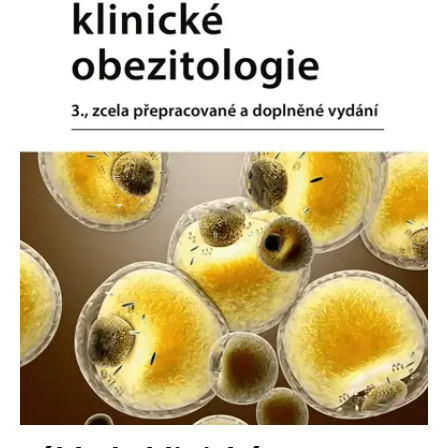
Nezbytné
Analytické
Marketingové
Funkční
Nezařazené soubory
Nezbytně nutné soubory cookie umožňují základní funkce webových
stránek, jako je přihlášení uživatele a správa účtu. Webové stránky nelze
bez nezbytně nutných souborů cookie správně používat.
Provider /
Název
Vyprší
Popis
Doména
CookieScriptConsent
1 měsíc
Tento soubor
CookieScript
cookie
www.grada.cz
používá
služba
Cookie-
Script.com k
zapamatování
předvoleb
souhlasu se
soubory
cookie
návštěvníků.
Je nutné, aby
banner
cookie
Cookie-
Script.com
fungoval