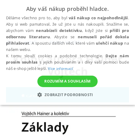
Aby váš nákup proběhl hladce.
Děláme všechno pro to, aby byl
váš nákup co nejpohodlnější
.
Aby si web pamatoval, že už jste u nás nakoupili. Snažíme se,
abychom vám
nenabízeli detektivku
, když jste si
přišli pro
odbornou literaturu
. Abyste se
nemuseli pořád dokola
autoři
Hainer Vojtěch
přihlašovat
. A spoustu dalších věcí, které vám
ulehčí nákup
na
našem webu.
Knihy autora
Hainer
K tomu slouží cookies a podobné technologie.
Dejte nám
prosím souhlas
s jejich používáním a i díky vaší pomoci bude
Vojtěch
náš e-shop ještě lepší.
Více informací
ROZUMÍM A SOUHLASÍM
ZOBRAZIT PODROBNOSTI
NEZBYTNÉ
ANALYTICKÉ
MARKETINGOVÉ
FUNKČNÍ
NEZAŘAZENÉ SOUBORY