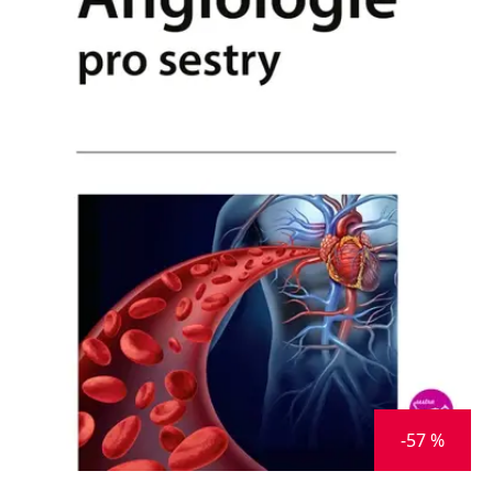
Nezbytné
Analytické
Marketingové
Funkční
Nezařazené soubory
Nezbytně nutné soubory cookie umožňují základní funkce webových
stránek, jako je přihlášení uživatele a správa účtu. Webové stránky nelze
bez nezbytně nutných souborů cookie správně používat.
Provider /
Název
Vyprší
Popis
Doména
CookieScriptConsent
1 měsíc
Tento soubor
CookieScript
cookie
www.grada.cz
používá
služba
Cookie-
Script.com k
zapamatování
předvoleb
souhlasu se
soubory
cookie
návštěvníků.
Je nutné, aby
banner
-57 %
cookie
Cookie-
Script.com
fungoval