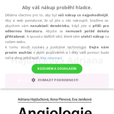
Aby váš nákup proběhl hladce.
Děláme všechno pro to, aby byl
váš nákup co nejpohodlnější
.
Aby si web pamatoval, že už jste u nás nakoupili. Snažíme se,
abychom vám
nenabízeli detektivku
, když jste si
přišli pro
odbornou literaturu
. Abyste se
nemuseli pořád dokola
autoři
Hajdučková Adriana
přihlašovat
. A spoustu dalších věcí, které vám
ulehčí nákup
na
našem webu.
Knihy autora
K tomu slouží cookies a podobné technologie.
Dejte nám
prosím souhlas
s jejich používáním a i díky vaší pomoci bude
Hajdučková Adriana
náš e-shop ještě lepší.
Více informací
ROZUMÍM A SOUHLASÍM
ZOBRAZIT PODROBNOSTI
NEZBYTNÉ
ANALYTICKÉ
MARKETINGOVÉ
FUNKČNÍ
NEZAŘAZENÉ SOUBORY