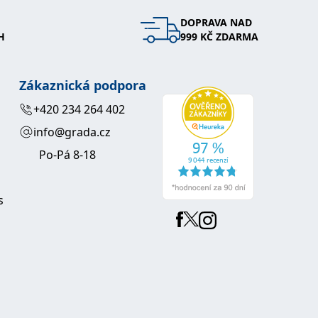
DOPRAVA NAD
 se soubory cookie návštěvníků. Je nutné, aby banner cookie
H
999 KČ ZDARMA
používaný k udržování proměnných relací uživatelů. Obvykle se
obrým příkladem je udržování přihlášeného stavu uživatele
Zákaznická podpora
y bylo možné podávat platné zprávy o používání jejich
+420 234 264 402
info@grada.cz
u.
Po-Pá 8-18
s
Vyprší
Popis
ění správného vzhledu dialogových oken.
1 rok
### Luigisbox???
avštívenou stránku a slouží k počítání a sledování zobrazení
jazyků a zemí
1 rok
u na sociálních médiích. Může také shromažďovat informace o
avštívené stránky.