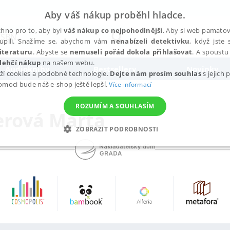
Aby váš nákup proběhl hladce.
hno pro to, aby byl
váš nákup co nejpohodlnější
. Aby si web pamatova
upili. Snažíme se, abychom vám
nenabízeli detektivku
, když jste 
iteraturu
. Abyste se
nemuseli pořád dokola přihlašovat
. A spoustu 
lehčí nákup
na našem webu.
Audioknihy
Bestsellery
Novinky
ží cookies a podobné technologie.
Dejte nám prosím souhlas
s jejich
pomoci bude náš e-shop ještě lepší.
Více informací
ROZUMÍM A SOUHLASÍM
erová Marta
ZOBRAZIT PODROBNOSTI
ANALYTICKÉ
MARKETINGOVÉ
FUNKČNÍ
NEZ
Nezbytné
Analytické
Marketingové
Funkční
Nezařazené soubory
h stránek, jako je přihlášení uživatele a správa účtu. Webové stránky nelze bez nez