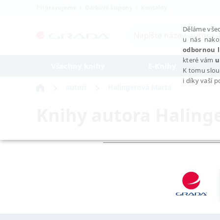
Připravujeme
Dárkové kupony
Kontakty
Děláme všec
u nás nako
odbornou l
které vám
u
Všechny knihy
E-Knihy
K tomu slou
i díky vaší 
autoři
Halingerová Marta
Knihy autora
Haling
NEZBYTNÉ
Nezbytně nutné soubory cookie umožňují základní funkce webovýc
Provider /