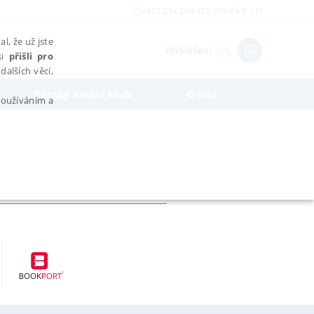
+420 234 264 402 (Po-Pá 8-17)
l, že už jste
Přihlášení
si
přišli pro
dalších věcí,
Dětský knižní klub
O nás
 používáním a
AŘAZENÉ SOUBORY
bytně nutných souborů cookie správně používat.