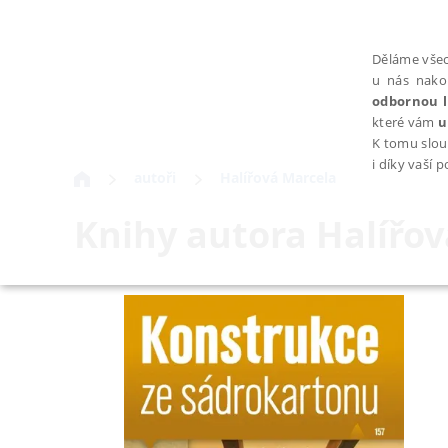
Děláme všec
u nás nako
odbornou l
které vám
u
K tomu slou
i díky vaší 
autoři
Halířová Marcela
Knihy autora
Halířo
NEZBYTNÉ
Nezbytně nutné soubory cookie umožňují základní funkce webovýc
Provider /