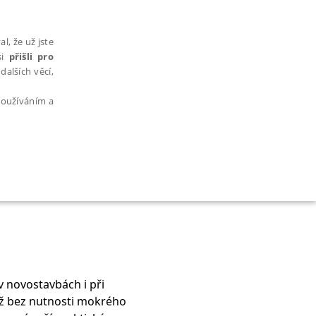
l, že už jste
si
přišli pro
dalších věcí,
 používáním a
AŘAZENÉ SOUBORY
v novostavbách i při
bytně nutných souborů cookie správně používat.