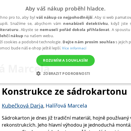
Aby váš nákup proběhl hladce.
hno pro to, aby byl
váš nákup co nejpohodlnější
. Aby si web pamatova
upili. Snažíme se, abychom vám
nenabízeli detektivku
, když jste 
iteraturu
. Abyste se
nemuseli pořád dokola přihlašovat
. A spoustu 
lehčí nákup
na našem webu.
ží cookies a podobné technologie.
Dejte nám prosím souhlas
s jejich
pomoci bude náš e-shop ještě lepší.
Více informací
ROZUMÍM A SOUHLASÍM
vá Marcela
ZOBRAZIT PODROBNOSTI
ANALYTICKÉ
MARKETINGOVÉ
FUNKČNÍ
NEZ
Konstrukce ze sádrokartonu
Kubečková Darja
Halířová Marcela
,
Nezbytné
Analytické
Marketingové
Funkční
Nezařazené soubory
Sádrokarton je dnes již tradiční materiál, hojně používaný 
h stránek, jako je přihlášení uživatele a správa účtu. Webové stránky nelze bez nez
rekonstrukcích. Jeho hlavní výhodou je jednoduchá montáž bez nutnosti mokrého