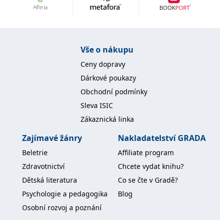
Nezbytné
Analytické
Marketingové
Funkční
Nezařazené soubory
Nezbytně nutné soubory cookie umožňují základní funkce webových
Vše o nákupu
stránek, jako je přihlášení uživatele a správa účtu. Webové stránky nelze
bez nezbytně nutných souborů cookie správně používat.
Ceny dopravy
Provider /
Dárkové poukazy
Název
Vyprší
Popis
Doména
Obchodní podmínky
CookieScriptConsent
1 měsíc
Tento soubor
CookieScript
Sleva ISIC
cookie
www.grada.cz
používá
Zákaznická linka
služba
Cookie-
Script.com k
Zajímavé žánry
Nakladatelství GRADA
zapamatování
předvoleb
Beletrie
Affiliate program
souhlasu se
soubory
Zdravotnictví
Chcete vydat knihu?
cookie
návštěvníků.
Dětská literatura
Co se čte v Gradě?
Je nutné, aby
banner
Psychologie a pedagogika
Blog
cookie
Cookie-
Osobní rozvoj a poznání
Script.com
fungoval