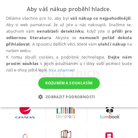
Aby váš nákup proběhl hladce.
Děláme všechno pro to, aby byl
váš nákup co nejpohodlnější
.
Aby si web pamatoval, že už jste u nás nakoupili. Snažíme se,
abychom vám
nenabízeli detektivku
, když jste si
přišli pro
odbornou literaturu
. Abyste se
nemuseli pořád dokola
autoři
Hanh Nhat Thich
přihlašovat
. A spoustu dalších věcí, které vám
ulehčí nákup
na
našem webu.
Knihy autora
Hanh
K tomu slouží cookies a podobné technologie.
Dejte nám
prosím souhlas
s jejich používáním a i díky vaší pomoci bude
Nhat Thich
náš e-shop ještě lepší.
Více informací
ROZUMÍM A SOUHLASÍM
ZOBRAZIT PODROBNOSTI
NEZBYTNÉ
ANALYTICKÉ
MARKETINGOVÉ
FUNKČNÍ
NEZAŘAZENÉ SOUBORY