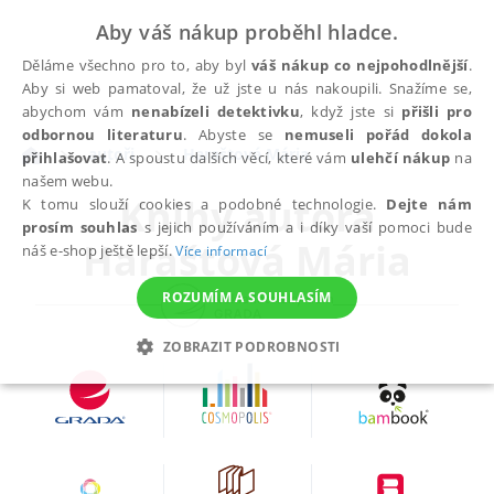
Aby váš nákup proběhl hladce.
Děláme všechno pro to, aby byl
váš nákup co nejpohodlnější
.
Aby si web pamatoval, že už jste u nás nakoupili. Snažíme se,
abychom vám
nenabízeli detektivku
, když jste si
přišli pro
odbornou literaturu
. Abyste se
nemuseli pořád dokola
autoři
Haraštová Mária
přihlašovat
. A spoustu dalších věcí, které vám
ulehčí nákup
na
našem webu.
Knihy autora
K tomu slouží cookies a podobné technologie.
Dejte nám
prosím souhlas
s jejich používáním a i díky vaší pomoci bude
Haraštová Mária
náš e-shop ještě lepší.
Více informací
ROZUMÍM A SOUHLASÍM
ZOBRAZIT PODROBNOSTI
NEZBYTNÉ
ANALYTICKÉ
MARKETINGOVÉ
FUNKČNÍ
NEZAŘAZENÉ SOUBORY