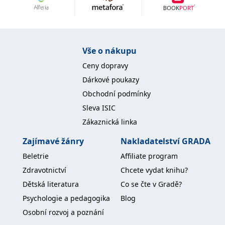
Nezbytné
Analytické
Marketingové
Funkční
Nezařazené soubory
Nezbytně nutné soubory cookie umožňují základní funkce webových
Vše o nákupu
stránek, jako je přihlášení uživatele a správa účtu. Webové stránky nelze
bez nezbytně nutných souborů cookie správně používat.
Ceny dopravy
Provider /
Dárkové poukazy
Název
Vyprší
Popis
Doména
Obchodní podmínky
CookieScriptConsent
1 měsíc
Tento soubor
CookieScript
Sleva ISIC
cookie
www.grada.cz
používá
Zákaznická linka
služba
Cookie-
Script.com k
Zajímavé žánry
Nakladatelství GRADA
zapamatování
předvoleb
Beletrie
Affiliate program
souhlasu se
soubory
Zdravotnictví
Chcete vydat knihu?
cookie
návštěvníků.
Dětská literatura
Co se čte v Gradě?
Je nutné, aby
banner
Psychologie a pedagogika
Blog
cookie
Cookie-
Osobní rozvoj a poznání
Script.com
fungoval