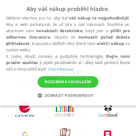
Aby váš nákup proběhl hladce.
Děláme všechno pro to, aby byl
váš nákup co nejpohodlnější
.
Aby si web pamatoval, že už jste u nás nakoupili. Snažíme se,
abychom vám
nenabízeli detektivku
, když jste si
přišli pro
odbornou literaturu
. Abyste se
nemuseli pořád dokola
autoři
Harlow Sloan
přihlašovat
. A spoustu dalších věcí, které vám
ulehčí nákup
na
našem webu.
Knihy autora
Harlow
K tomu slouží cookies a podobné technologie.
Dejte nám
prosím souhlas
s jejich používáním a i díky vaší pomoci bude
Sloan
náš e-shop ještě lepší.
Více informací
ROZUMÍM A SOUHLASÍM
ZOBRAZIT PODROBNOSTI
NEZBYTNÉ
ANALYTICKÉ
MARKETINGOVÉ
FUNKČNÍ
NEZAŘAZENÉ SOUBORY