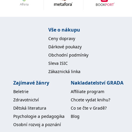
Nezbytné
Analytické
Marketingové
Funkční
Nezařazené soubory
Nezbytně nutné soubory cookie umožňují základní funkce webových
Vše o nákupu
stránek, jako je přihlášení uživatele a správa účtu. Webové stránky nelze
bez nezbytně nutných souborů cookie správně používat.
Ceny dopravy
Provider /
Dárkové poukazy
Název
Vyprší
Popis
Doména
Obchodní podmínky
CookieScriptConsent
1 měsíc
Tento soubor
CookieScript
Sleva ISIC
cookie
www.grada.cz
používá
Zákaznická linka
služba
Cookie-
Script.com k
Zajímavé žánry
Nakladatelství GRADA
zapamatování
předvoleb
Beletrie
Affiliate program
souhlasu se
soubory
Zdravotnictví
Chcete vydat knihu?
cookie
návštěvníků.
Dětská literatura
Co se čte v Gradě?
Je nutné, aby
banner
Psychologie a pedagogika
Blog
cookie
Cookie-
Osobní rozvoj a poznání
Script.com
fungoval