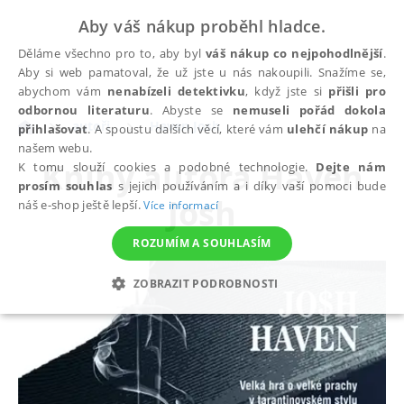
Aby váš nákup proběhl hladce.
Děláme všechno pro to, aby byl
váš nákup co nejpohodlnější
.
Aby si web pamatoval, že už jste u nás nakoupili. Snažíme se,
abychom vám
nenabízeli detektivku
, když jste si
přišli pro
odbornou literaturu
. Abyste se
nemuseli pořád dokola
autoři
Haven Josh
přihlašovat
. A spoustu dalších věcí, které vám
ulehčí nákup
na
našem webu.
Knihy autora
Haven
K tomu slouží cookies a podobné technologie.
Dejte nám
prosím souhlas
s jejich používáním a i díky vaší pomoci bude
Josh
náš e-shop ještě lepší.
Více informací
ROZUMÍM A SOUHLASÍM
ZOBRAZIT PODROBNOSTI
NEZBYTNÉ
ANALYTICKÉ
MARKETINGOVÉ
FUNKČNÍ
NEZAŘAZENÉ SOUBORY