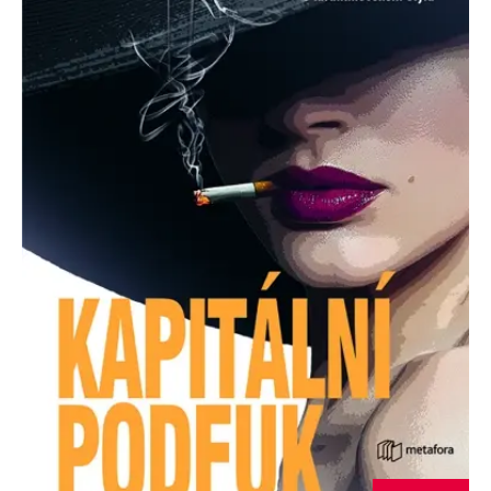
Nezbytné
Analytické
Marketingové
Funkční
Nezařazené soubory
Nezbytně nutné soubory cookie umožňují základní funkce webových
stránek, jako je přihlášení uživatele a správa účtu. Webové stránky nelze
bez nezbytně nutných souborů cookie správně používat.
Provider /
Název
Vyprší
Popis
Doména
CookieScriptConsent
1 měsíc
Tento soubor
CookieScript
cookie
www.grada.cz
používá
služba
Cookie-
Script.com k
zapamatování
předvoleb
souhlasu se
soubory
cookie
návštěvníků.
Je nutné, aby
banner
cookie
Cookie-
Script.com
fungoval