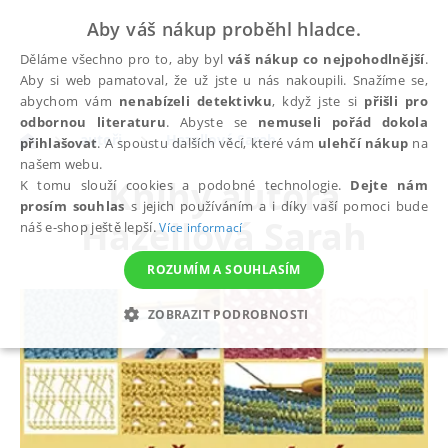
Aby váš nákup proběhl hladce.
Děláme všechno pro to, aby byl
váš nákup co nejpohodlnější
.
Aby si web pamatoval, že už jste u nás nakoupili. Snažíme se,
abychom vám
nenabízeli detektivku
, když jste si
přišli pro
odbornou literaturu
. Abyste se
nemuseli pořád dokola
autoři
Hazellová Sarah
přihlašovat
. A spoustu dalších věcí, které vám
ulehčí nákup
na
našem webu.
Knihy autora
K tomu slouží cookies a podobné technologie.
Dejte nám
prosím souhlas
s jejich používáním a i díky vaší pomoci bude
Hazellová Sarah
náš e-shop ještě lepší.
Více informací
ROZUMÍM A SOUHLASÍM
ZOBRAZIT PODROBNOSTI
NEZBYTNÉ
ANALYTICKÉ
MARKETINGOVÉ
FUNKČNÍ
NEZAŘAZENÉ SOUBORY