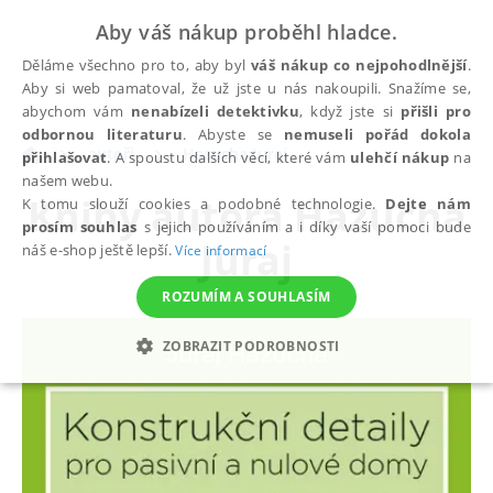
Aby váš nákup proběhl hladce.
Děláme všechno pro to, aby byl
váš nákup co nejpohodlnější
.
Aby si web pamatoval, že už jste u nás nakoupili. Snažíme se,
abychom vám
nenabízeli detektivku
, když jste si
přišli pro
odbornou literaturu
. Abyste se
nemuseli pořád dokola
autoři
Hazucha Juraj
přihlašovat
. A spoustu dalších věcí, které vám
ulehčí nákup
na
našem webu.
Knihy autora
Hazucha
K tomu slouží cookies a podobné technologie.
Dejte nám
prosím souhlas
s jejich používáním a i díky vaší pomoci bude
Juraj
náš e-shop ještě lepší.
Více informací
ROZUMÍM A SOUHLASÍM
ZOBRAZIT PODROBNOSTI
NEZBYTNÉ
ANALYTICKÉ
MARKETINGOVÉ
FUNKČNÍ
NEZAŘAZENÉ SOUBORY