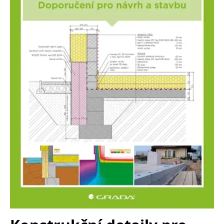
Nezbytné
Analytické
Marketingové
Funkční
Nezařazené soubory
Nezbytně nutné soubory cookie umožňují základní funkce webových
stránek, jako je přihlášení uživatele a správa účtu. Webové stránky nelze
bez nezbytně nutných souborů cookie správně používat.
Provider /
Název
Vyprší
Popis
Doména
CookieScriptConsent
1 měsíc
Tento soubor
CookieScript
cookie
www.grada.cz
používá
služba
Cookie-
Script.com k
zapamatování
předvoleb
souhlasu se
soubory
cookie
návštěvníků.
Je nutné, aby
banner
cookie
Cookie-
Script.com
fungoval