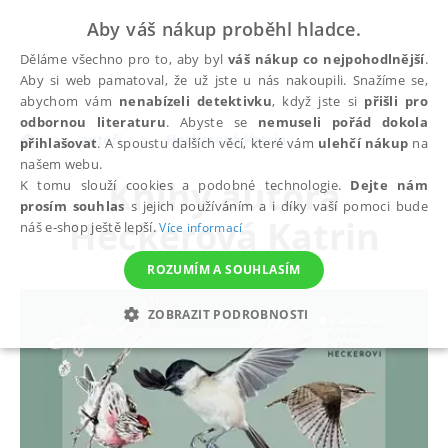
Aby váš nákup proběhl hladce.
Děláme všechno pro to, aby byl
váš nákup co nejpohodlnější
.
Aby si web pamatoval, že už jste u nás nakoupili. Snažíme se,
abychom vám
nenabízeli detektivku
, když jste si
přišli pro
odbornou literaturu
. Abyste se
nemuseli pořád dokola
autoři
Heckerová Katrin
přihlašovat
. A spoustu dalších věcí, které vám
ulehčí nákup
na
našem webu.
Knihy autora
K tomu slouží cookies a podobné technologie.
Dejte nám
prosím souhlas
s jejich používáním a i díky vaší pomoci bude
Heckerová Katrin
náš e-shop ještě lepší.
Více informací
ROZUMÍM A SOUHLASÍM
ZOBRAZIT PODROBNOSTI
NEZBYTNÉ
ANALYTICKÉ
MARKETINGOVÉ
FUNKČNÍ
NEZAŘAZENÉ SOUBORY