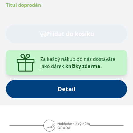
takže vaše hledání a určování bude jednodušší.
Titul doprodán
Zjistěte, kdo létá kolem vás! Knihu doporučuje Česká
společnost ornitologická.
Přidat do košíku
Za každý nákup od nás dostaváte
jako dárek
knížky zdarma.
Detail