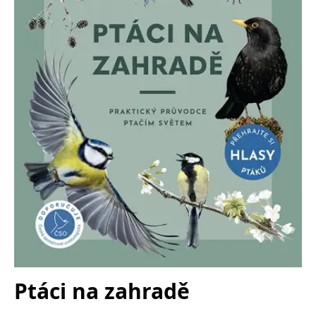
Nezbytné
Analytické
Marketingové
Funkční
Nezařazené soubory
Nezbytně nutné soubory cookie umožňují základní funkce webových
stránek, jako je přihlášení uživatele a správa účtu. Webové stránky nelze
bez nezbytně nutných souborů cookie správně používat.
Provider /
Název
Vyprší
Popis
Doména
CookieScriptConsent
1 měsíc
Tento soubor
CookieScript
cookie
www.grada.cz
používá
služba
Cookie-
Script.com k
zapamatování
předvoleb
souhlasu se
soubory
cookie
návštěvníků.
Je nutné, aby
banner
cookie
Ptáci na zahradě
Cookie-
Script.com
fungoval