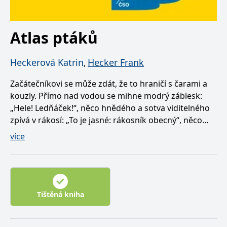
Atlas ptáků
Heckerová Katrin
Hecker Frank
,
Začátečníkovi se může zdát, že to hraničí s čarami a
kouzly. Přímo nad vodou se mihne modrý záblesk:
„Hele! Ledňáček!“, něco hnědého a sotva viditelného
zpívá v rákosí: „To je jasné: rákosník obecný“, něco
dalšího se krčí v trnitém křovisku: „To může být jen
více
ťuhýk“. Ale právě v momentech, kdy s vámi není
odborník, vám chceme pomoci. V tomto atlasu
najdete 230 druhů evropských ptáků, kteří jsou
zobrazeni na 400 fotografiích a ilustracích. Ptáky jsme
rozdělili podle oblastí výskytu – v lese, na louce a poli,
Tištěná kniha
u vody, na pobřeží, v horách a v blízkosti lidských
sídel. Jednotlivé oblasti jsou v knize barevně odlišeny,