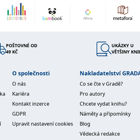
reprodukčními technikami. V současné době bylo možné se 
elektronické podoby a s pomocí počítačového zpracování o
doplnit a připravit k barevné reprodukci. Atlas tak úročí 
anatomické školy, která byla vždy spojena s přípravou ana
profesionálními výtvarníky.
Zároveň byla použita řada nových originálních ilustrací d
POŠTOVNÉ OD
UKÁZKY U
49 KČ
VĚTŠINY KNI
moderními zobrazovacími metodami.
O společnosti
Nakladatelství GRAD
O nás
Co se čte v Gradě?
ika
Kariéra
Pro autory
Kontakt inzerce
Chcete vydat knihu?
GDPR
Náměty a připomínky
í
Upravit nastavení cookies
Blog
Vědecká redakce