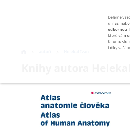
Děláme všec
u nás nako
odbornou l
které vám
u
K tomu slou
i díky vaší 
autoři
Helekal Ivan
Knihy autora
Helekal
NEZBYTNÉ
Nezbytně nutné soubory cookie umožňují základní funkce webovýc
Provider /