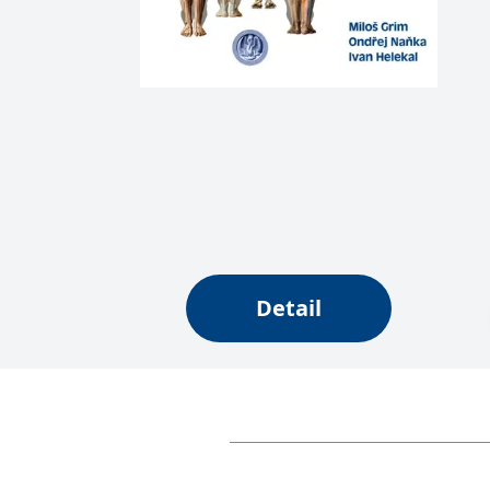
web.
Corporation
.grada.cz
MUID
1 rok
Tento soubor cook
Microsoft
synchronizuje s
Corporation
.clarity.ms
sid
.seznam.cz
1 měsíc
Toto je velmi bě
_gcl_au
3 měsíce
Tento soubor co
Google LLC
uživatel mohl v
.grada.cz
MR
7 dní
Toto je soubor c
Microsoft
Corporation
.c.bing.com
_uetvid
1 rok
Toto je soubor c
Microsoft
náš web.
Corporation
Detail
.grada.cz
test_cookie
15 minut
Tento soubor coo
Google LLC
.doubleclick.net
IDE
1 rok
Tento soubor co
Google LLC
uživatel mohl v
.doubleclick.net
uid
.adform.net
2 měsíce
Tento soubor co
analýze a hlášení