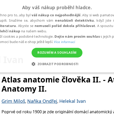
Aby váš nákup proběhl hladce.
hno pro to, aby byl
váš nákup co nejpohodlnější
. Aby si web pamatova
upili. Snažíme se, abychom vám
nenabízeli detektivku
, když jste 
iteraturu
. Abyste se
nemuseli pořád dokola přihlašovat
. A spoustu 
lehčí nákup
na našem webu.
ží cookies a podobné technologie.
Dejte nám prosím souhlas
s jejich
pomoci bude náš e-shop ještě lepší.
Více informací
ROZUMÍM A SOUHLASÍM
 Ivan
ZOBRAZIT PODROBNOSTI
ANALYTICKÉ
MARKETINGOVÉ
FUNKČNÍ
NEZ
Atlas anatomie člověka II. - 
Anatomy II.
Nezbytné
Analytické
Marketingové
Funkční
Nezařazené soubory
Grim Miloš
Naňka Ondřej
Helekal Ivan
,
,
h stránek, jako je přihlášení uživatele a správa účtu. Webové stránky nelze bez nez
Poprvé od roku 1900 je zde originální domácí anatomický a