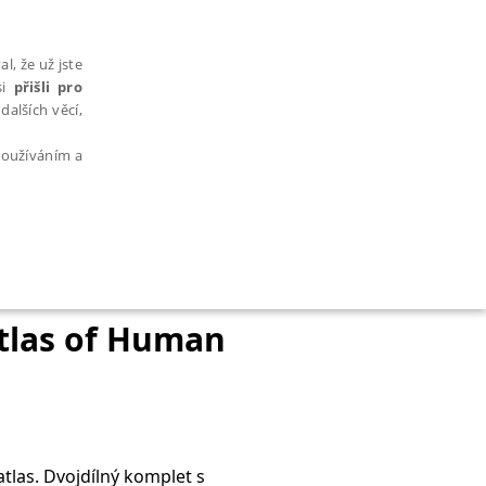
l, že už jste
si
přišli pro
dalších věcí,
 používáním a
AŘAZENÉ SOUBORY
Atlas of Human
bytně nutných souborů cookie správně používat.
tlas. Dvojdílný komplet s