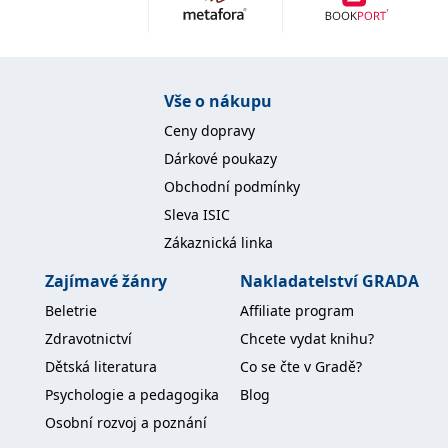
Nezbytné
Analytické
Marketingové
Funkční
Nezařazené soubory
Nezbytně nutné soubory cookie umožňují základní funkce webových
Vše o nákupu
stránek, jako je přihlášení uživatele a správa účtu. Webové stránky nelze
bez nezbytně nutných souborů cookie správně používat.
Ceny dopravy
Provider /
Dárkové poukazy
Název
Vyprší
Popis
Doména
Obchodní podmínky
CookieScriptConsent
1 měsíc
Tento soubor
CookieScript
Sleva ISIC
cookie
www.grada.cz
používá
Zákaznická linka
služba
Cookie-
Script.com k
Zajímavé žánry
Nakladatelství GRADA
zapamatování
předvoleb
Beletrie
Affiliate program
souhlasu se
soubory
Zdravotnictví
Chcete vydat knihu?
cookie
návštěvníků.
Dětská literatura
Co se čte v Gradě?
Je nutné, aby
banner
Psychologie a pedagogika
Blog
cookie
Cookie-
Osobní rozvoj a poznání
Script.com
fungoval