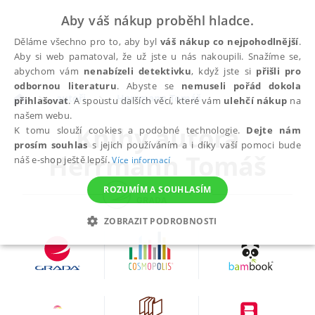
Aby váš nákup proběhl hladce.
Děláme všechno pro to, aby byl
váš nákup co nejpohodlnější
.
Aby si web pamatoval, že už jste u nás nakoupili. Snažíme se,
abychom vám
nenabízeli detektivku
, když jste si
přišli pro
odbornou literaturu
. Abyste se
nemuseli pořád dokola
autoři
Herrmann Tomáš
přihlašovat
. A spoustu dalších věcí, které vám
ulehčí nákup
na
našem webu.
Knihy autora
K tomu slouží cookies a podobné technologie.
Dejte nám
prosím souhlas
s jejich používáním a i díky vaší pomoci bude
Herrmann Tomáš
náš e-shop ještě lepší.
Více informací
ROZUMÍM A SOUHLASÍM
ZOBRAZIT PODROBNOSTI
NEZBYTNÉ
ANALYTICKÉ
MARKETINGOVÉ
FUNKČNÍ
NEZAŘAZENÉ SOUBORY