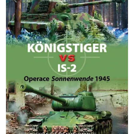
se měly zobrazovat a
které by mohly být
relevantní pro
koncového uživatele,
který si prohlíží web.
MUID
1 rok
Tento soubor cookie je v
Microsoft
Microsoftu široce
Corporation
používán jako jedinečný
.clarity.ms
identifikátor uživatele.
Lze jej nastavit pomocí
vložených skriptů
Microsoft. Široce se věří,
že se synchronizuje s
mnoha různými
doménami společnosti
Microsoft, což umožňuje
sledování uživatelů.
sid
.seznam.cz
1 měsíc
Toto je velmi běžný
název souboru cookie,
ale pokud je nalezen
jako soubor cookie
relace, bude
pravděpodobně použit
jako pro správu stavu
relace.
_gcl_au
3 měsíce
Tento soubor cookie
Google LLC
nastavuje společnost
.grada.cz
Doubleclick a provádí
informace o tom, jak