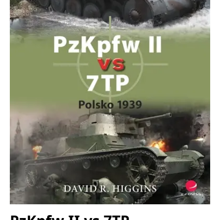
Nezbytné
Analytické
Marketingové
Funkční
Nezařazené soubory
Nezbytně nutné soubory cookie umožňují základní funkce webových
stránek, jako je přihlášení uživatele a správa účtu. Webové stránky nelze
bez nezbytně nutných souborů cookie správně používat.
Provider /
Název
Vyprší
Popis
Doména
CookieScriptConsent
1 měsíc
Tento soubor
CookieScript
cookie
www.grada.cz
používá
služba
Cookie-
Script.com k
zapamatování
předvoleb
souhlasu se
soubory
cookie
návštěvníků.
Je nutné, aby
banner
cookie
Cookie-
Script.com
fungoval