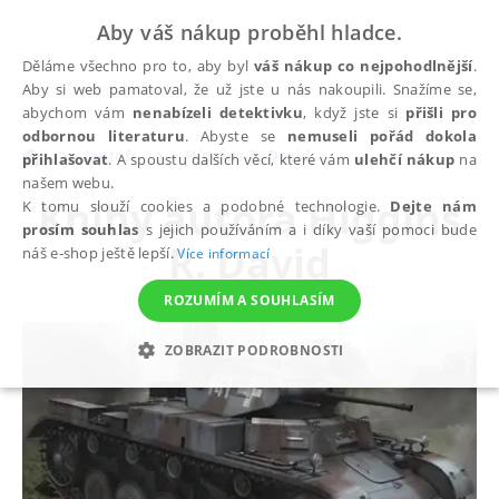
Aby váš nákup proběhl hladce.
Děláme všechno pro to, aby byl
váš nákup co nejpohodlnější
.
Aby si web pamatoval, že už jste u nás nakoupili. Snažíme se,
abychom vám
nenabízeli detektivku
, když jste si
přišli pro
odbornou literaturu
. Abyste se
nemuseli pořád dokola
autoři
Higgins R. David
přihlašovat
. A spoustu dalších věcí, které vám
ulehčí nákup
na
našem webu.
Knihy autora
Higgins
K tomu slouží cookies a podobné technologie.
Dejte nám
prosím souhlas
s jejich používáním a i díky vaší pomoci bude
R. David
náš e-shop ještě lepší.
Více informací
ROZUMÍM A SOUHLASÍM
ZOBRAZIT PODROBNOSTI
NEZBYTNÉ
ANALYTICKÉ
MARKETINGOVÉ
FUNKČNÍ
NEZAŘAZENÉ SOUBORY