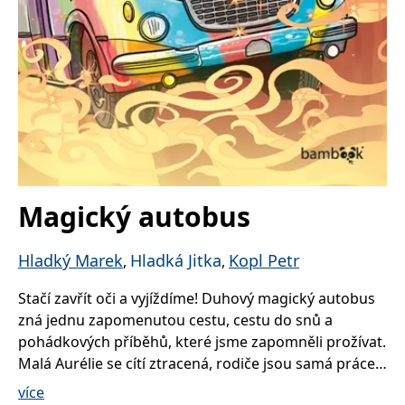
Magický autobus
Hladký Marek
Hladká Jitka
Kopl Petr
,
,
Stačí zavřít oči a vyjíždíme! Duhový magický autobus
zná jednu zapomenutou cestu, cestu do snů a
pohádkových příběhů, které jsme zapomněli prožívat.
Malá Aurélie se cítí ztracená, rodiče jsou samá práce a
povinnost a brášku pohltily počítačové hry. Svět jí
více