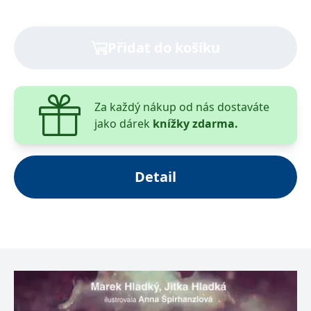
__cf_bm
30 minut
Tento soubor
Cloudflare Inc.
cookie se
.heureka.cz
používá k
rozlišení mezi
Přidat do košíku
lidmi a
roboty. To je
pro web
přínosné, aby
bylo možné
podávat
platné zprávy
Za každý nákup od nás dostaváte
o používání
jako dárek
knížky zdarma.
jejich
webových
stránek.
CookieConsent
1 rok
Tento soubor
Cybot A/S
cookie ukládá
www.bambook.cz
Detail
stav souhlasu
uživatele se
soubory
cookie pro
aktuální
doménu.
G_ENABLED_IDPS
1 rok 1
Slouží k
Google LLC
měsíc
přihlášení
.www.grada.cz
pomocí
Google
ASP.NET_SessionId
Zavřením
Tento soubor
Microsoft
prohlížeče
cookie
Corporation