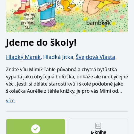
Jdeme do školy!
Hladký Marek
Hladká Jitka
Švejdová Vlasta
,
,
Znáte vílu Mimi? Tahle půvabná a chytrá bytůstka
vypadá jako obyčejná holčička, dokáže ale neobyčejné
věci. Jestli si děláte starosti kvůli škole podobně jako
školačka Aurélie z téhle knížky, je pro vás Mimi od
Hostavického potoka ten správný pomocník.
více
Dobrosrdečná víla svolá všechna zvířátka ze své louky
a společně s nimi připraví pro Aurélii to nejhravější
nejzajímavější vyučování. Knížka pro začínající čtenáře
vychází s předmluvou Jitky Molavcové.
E-kniha