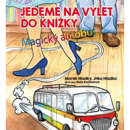
se měly zobrazovat a
které by mohly být
relevantní pro
koncového uživatele,
který si prohlíží web.
MUID
1 rok
Tento soubor cookie je v
Microsoft
Microsoftu široce
Corporation
používán jako jedinečný
.clarity.ms
identifikátor uživatele.
Lze jej nastavit pomocí
vložených skriptů
Microsoft. Široce se věří,
že se synchronizuje s
mnoha různými
doménami společnosti
Microsoft, což umožňuje
sledování uživatelů.
sid
.seznam.cz
1 měsíc
Toto je velmi běžný
název souboru cookie,
ale pokud je nalezen
jako soubor cookie
relace, bude
pravděpodobně použit
jako pro správu stavu
relace.
_gcl_au
3 měsíce
Tento soubor cookie
Google LLC
nastavuje společnost
.grada.cz
Doubleclick a provádí
informace o tom, jak