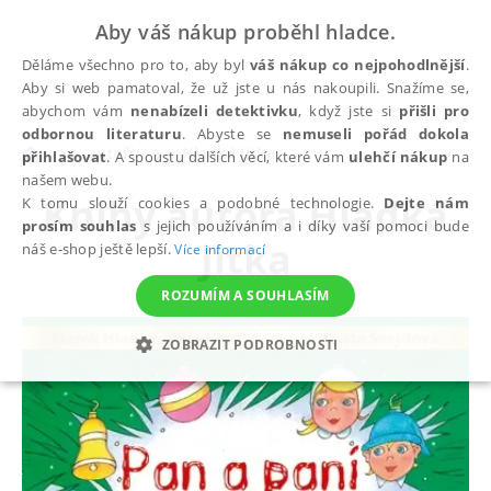
Aby váš nákup proběhl hladce.
Děláme všechno pro to, aby byl
váš nákup co nejpohodlnější
.
Aby si web pamatoval, že už jste u nás nakoupili. Snažíme se,
abychom vám
nenabízeli detektivku
, když jste si
přišli pro
odbornou literaturu
. Abyste se
nemuseli pořád dokola
autoři
Hladká Jitka
přihlašovat
. A spoustu dalších věcí, které vám
ulehčí nákup
na
našem webu.
Knihy autora
Hladká
K tomu slouží cookies a podobné technologie.
Dejte nám
prosím souhlas
s jejich používáním a i díky vaší pomoci bude
Jitka
náš e-shop ještě lepší.
Více informací
ROZUMÍM A SOUHLASÍM
ZOBRAZIT PODROBNOSTI
NEZBYTNÉ
ANALYTICKÉ
MARKETINGOVÉ
FUNKČNÍ
NEZAŘAZENÉ SOUBORY