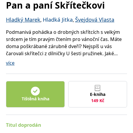
Pan a paní Skřítečkovi
správně.
PHPSESSID
Zavřením
Cookie
PHP.net
prohlížeče
generovaný
www.bambook.cz
Hladký Marek
Hladká Jitka
Švejdová Vlasta
aplikacemi
,
,
založenými
na jazyce
PHP. Toto je
Podmanivá pohádka o drobných skřítcích s velkým
univerzální
srdcem je tím pravým čtením pro vánoční čas. Máte
identifikátor
používaný k
doma poškrábané zárubně dveří? Nejspíš u vás
udržování
proměnných
čarovali skřítečci z dílničky U šesti pružinek. Jaké
relací
tajemství ukrývají poškrábaná futýrka? Co všechno
uživatelů.
více
Obvykle se
zmůže dobrý spánek? Jak vyzrát na smutnou samotu?
jedná o
náhodně
O tom všem vám skřítečci budou vyprávět a možná
vygenerované
číslo, jeho
vám to bude připadat zázračné. Jak by taky ne, vždyť
použití může
skřítečci slaví Vánoce, a ty se bez zázraků neobejdou.
být specifické
pro daný
E-kniha
web, ale
Tištěná kniha
149
Kč
dobrým
příkladem je
udržování
přihlášeného
stavu
uživatele mezi
Titul doprodán
stránkami.