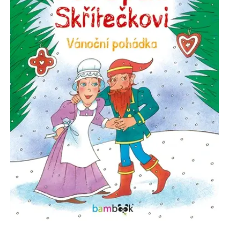
Nezbytné
Analytické
Marketingové
Funkční
Nezařazené soubory
Nezbytně nutné soubory cookie umožňují základní funkce webových
stránek, jako je přihlášení uživatele a správa účtu. Webové stránky nelze
bez nezbytně nutných souborů cookie správně používat.
Provider /
Název
Vyprší
Popis
Doména
CookieScriptConsent
1 měsíc
Tento soubor
CookieScript
cookie
www.grada.cz
používá
služba
Cookie-
Script.com k
zapamatování
předvoleb
souhlasu se
soubory
cookie
návštěvníků.
Je nutné, aby
banner
cookie
Cookie-
Script.com
fungoval