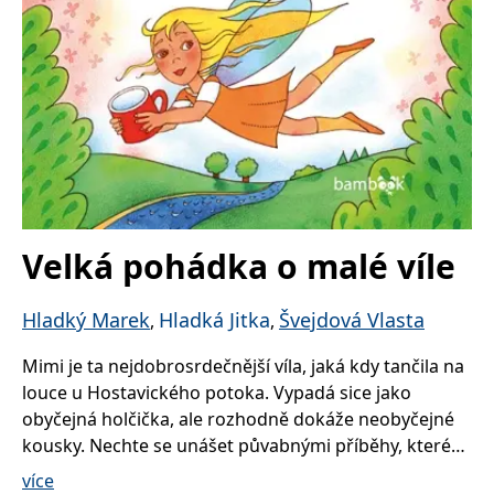
Velká pohádka o malé víle
Hladký Marek
Hladká Jitka
Švejdová Vlasta
,
,
Mimi je ta nejdobrosrdečnější víla, jaká kdy tančila na
louce u Hostavického potoka. Vypadá sice jako
obyčejná holčička, ale rozhodně dokáže neobyčejné
kousky. Nechte se unášet půvabnými příběhy, které
víla během všech čtyř ročních období zažije se
více