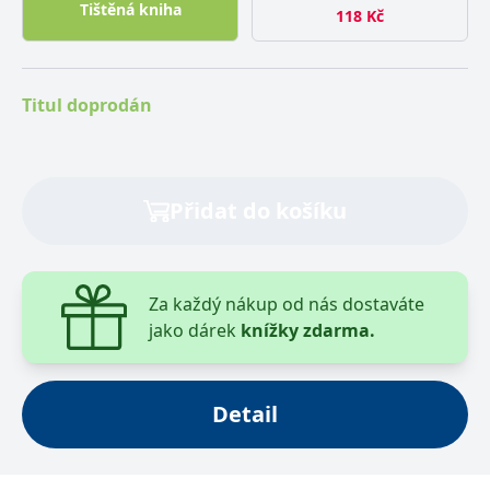
Tištěná kniha
118
Kč
Titul doprodán
Přidat do košíku
Za každý nákup od nás dostaváte
jako dárek
knížky zdarma.
Detail