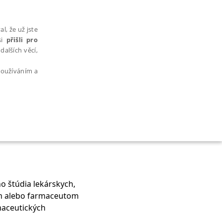
l, že už jste
si
přišli pro
dalších věcí,
 používáním a
AŘAZENÉ SOUBORY
 štúdia lekárskych,
ám alebo farmaceutom
bytně nutných souborů cookie správně používat.
maceutických