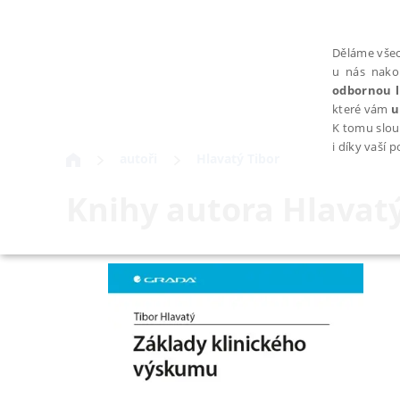
Děláme všec
u nás nako
odbornou l
které vám
u
K tomu slou
i díky vaší 
autoři
Hlavatý Tibor
Knihy autora
Hlavatý
NEZBYTNÉ
Nezbytně nutné soubory cookie umožňují základní funkce webovýc
Provider /