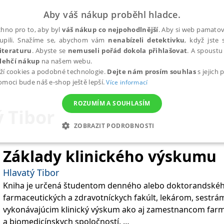
Aby váš nákup proběhl hladce.
hno pro to, aby byl
váš nákup co nejpohodlnější
. Aby si web pamatova
upili. Snažíme se, abychom vám
nenabízeli detektivku
, když jste 
iteraturu
. Abyste se
nemuseli pořád dokola přihlašovat
. A spoustu 
lehčí nákup
na našem webu.
ží cookies a podobné technologie.
Dejte nám prosím souhlas
s jejich
pomoci bude náš e-shop ještě lepší.
Více informací
ROZUMÍM A SOUHLASÍM
 Tibor
ZOBRAZIT PODROBNOSTI
ANALYTICKÉ
MARKETINGOVÉ
FUNKČNÍ
NEZ
Základy klinického výskumu
Hlavatý Tibor
Kniha je určená študentom denného alebo doktorandského
Nezbytné
Analytické
Marketingové
Funkční
Nezařazené soubory
farmaceutických a zdravotníckych fakúlt, lekárom, sestr
h stránek, jako je přihlášení uživatele a správa účtu. Webové stránky nelze bez nez
vykonávajúcim klinický výskum ako aj zamestnancom far
a biomedicínskych spoločností.