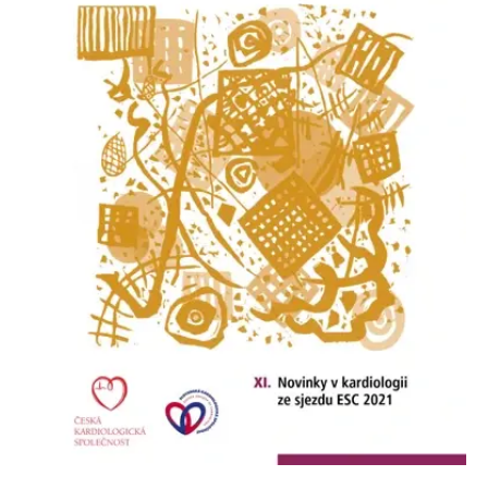
Nezbytné
Analytické
Marketingové
Funkční
Nezařazené soubory
Nezbytně nutné soubory cookie umožňují základní funkce webových
stránek, jako je přihlášení uživatele a správa účtu. Webové stránky nelze
bez nezbytně nutných souborů cookie správně používat.
Provider /
Název
Vyprší
Popis
Doména
CookieScriptConsent
1 měsíc
Tento soubor
CookieScript
cookie
www.grada.cz
používá
služba
Cookie-
Script.com k
zapamatování
předvoleb
souhlasu se
soubory
cookie
návštěvníků.
Je nutné, aby
banner
cookie
Cookie-
Script.com
fungoval