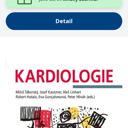
se měly zobrazovat a
které by mohly být
relevantní pro
koncového uživatele,
který si prohlíží web.
Detail
MUID
1 rok
Tento soubor cookie je v
Microsoft
Microsoftu široce
Corporation
používán jako jedinečný
.clarity.ms
identifikátor uživatele.
Lze jej nastavit pomocí
vložených skriptů
Microsoft. Široce se věří,
že se synchronizuje s
mnoha různými
doménami společnosti
Microsoft, což umožňuje
sledování uživatelů.
sid
.seznam.cz
1 měsíc
Toto je velmi běžný
název souboru cookie,
ale pokud je nalezen
jako soubor cookie
relace, bude
pravděpodobně použit
jako pro správu stavu
relace.
_gcl_au
3 měsíce
Tento soubor cookie
Google LLC
nastavuje společnost
.grada.cz
Doubleclick a provádí
informace o tom, jak