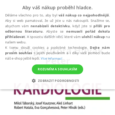
Aby váš nákup proběhl hladce.
Děláme všechno pro to, aby byl
váš nákup co nejpohodlnější
.
Aby si web pamatoval, že už jste u nás nakoupili. Snažíme se,
abychom vám
nenabízeli detektivku
, když jste si
přišli pro
odbornou literaturu
. Abyste se
nemuseli pořád dokola
autoři
Hlivák Peter
přihlašovat
. A spoustu dalších věcí, které vám
ulehčí nákup
na
našem webu.
Knihy autora
Hlivák
K tomu slouží cookies a podobné technologie.
Dejte nám
prosím souhlas
s jejich používáním a i díky vaší pomoci bude
Peter
náš e-shop ještě lepší.
Více informací
ROZUMÍM A SOUHLASÍM
ZOBRAZIT PODROBNOSTI
NEZBYTNÉ
ANALYTICKÉ
MARKETINGOVÉ
FUNKČNÍ
NEZAŘAZENÉ SOUBORY