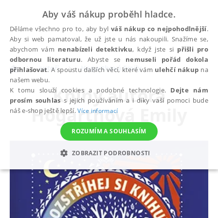
Aby váš nákup proběhl hladce.
Děláme všechno pro to, aby byl
váš nákup co nejpohodlnější
.
Aby si web pamatoval, že už jste u nás nakoupili. Snažíme se,
abychom vám
nenabízeli detektivku
, když jste si
přišli pro
odbornou literaturu
. Abyste se
nemuseli pořád dokola
autoři
Hogarthová Emily
přihlašovat
. A spoustu dalších věcí, které vám
ulehčí nákup
na
našem webu.
Knihy autora
K tomu slouží cookies a podobné technologie.
Dejte nám
prosím souhlas
s jejich používáním a i díky vaší pomoci bude
Hogarthová Emily
náš e-shop ještě lepší.
Více informací
ROZUMÍM A SOUHLASÍM
ZOBRAZIT PODROBNOSTI
NEZBYTNÉ
ANALYTICKÉ
MARKETINGOVÉ
FUNKČNÍ
NEZAŘAZENÉ SOUBORY