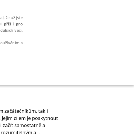
l, že už jste
si
přišli pro
dalších věcí,
 používáním a
AŘAZENÉ SOUBORY
ým začátečníkům, tak i
i. Jejím cílem je poskytnout
bytně nutných souborů cookie správně používat.
i začít samostatně a
 srozumitelným a