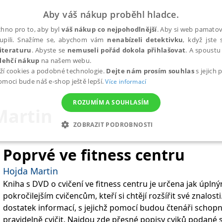
Aby váš nákup proběhl hladce.
hno pro to, aby byl
váš nákup co nejpohodlnější
. Aby si web pamatova
upili. Snažíme se, abychom vám
nenabízeli detektivku
, když jste 
iteraturu
. Abyste se
nemuseli pořád dokola přihlašovat
. A spoustu 
lehčí nákup
na našem webu.
ží cookies a podobné technologie.
Dejte nám prosím souhlas
s jejich
pomoci bude náš e-shop ještě lepší.
Více informací
ROZUMÍM A SOUHLASÍM
Martin
ZOBRAZIT PODROBNOSTI
ANALYTICKÉ
MARKETINGOVÉ
FUNKČNÍ
NEZ
Poprvé ve fitness centru
Hojda Martin
Kniha s DVD o cvičení ve fitness centru je určena jak úpln
Nezbytné
Analytické
Marketingové
Funkční
Nezařazené soubory
pokročilejším cvičencům, kteří si chtějí rozšířit své znalost
h stránek, jako je přihlášení uživatele a správa účtu. Webové stránky nelze bez nez
dostatek informací, s jejichž pomocí budou čtenáři schopn
pravidelně cvičit. Najdou zde přesné popisy cviků podané