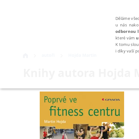
Děláme všec
u nás nako
odbornou l
které vám
u
K tomu slou
i díky vaší 
autoři
Hojda Martin
Knihy autora
Hojda 
NEZBYTNÉ
Nezbytně nutné soubory cookie umožňují základní funkce webovýc
Provider /