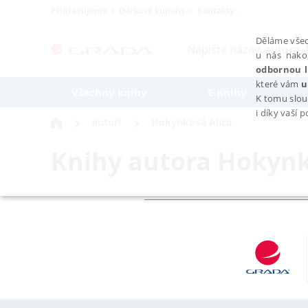
Připravujeme
Dárkové kupony
Kontakty
Děláme všec
u nás nako
odbornou l
které vám
u
Všechny knihy
E-Knihy
K tomu slou
i díky vaší 
autoři
Hokynková Alica
Knihy autora
Hokynk
NEZBYTNÉ
Nezbytně nutné soubory cookie umožňují základní funkce webovýc
Provider /