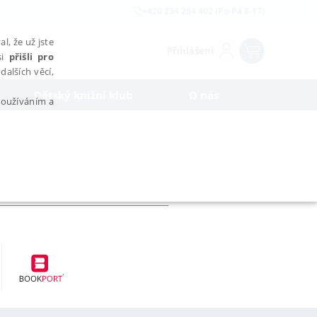
+420 234 264 402 (Po-Pá 8-17)
l, že už jste
Přihlášení
si
přišli pro
dalších věcí,
Dětský knižní klub
O nás
 používáním a
AŘAZENÉ SOUBORY
bytně nutných souborů cookie správně používat.