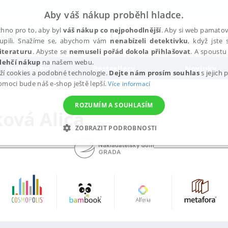
Aby váš nákup proběhl hladce.
hno pro to, aby byl
váš nákup co nejpohodlnější
. Aby si web pamatova
upili. Snažíme se, abychom vám
nenabízeli detektivku
, když jste 
iteraturu
. Abyste se
nemuseli pořád dokola přihlašovat
. A spoustu 
lehčí nákup
na našem webu.
Audioknihy
Bestsellery
Novinky
ží cookies a podobné technologie.
Dejte nám prosím souhlas
s jejich
pomoci bude náš e-shop ještě lepší.
Více informací
ROZUMÍM A SOUHLASÍM
ová Alica
ZOBRAZIT PODROBNOSTI
ANALYTICKÉ
MARKETINGOVÉ
FUNKČNÍ
NEZ
Nezbytné
Analytické
Marketingové
Funkční
Nezařazené soubory
h stránek, jako je přihlášení uživatele a správa účtu. Webové stránky nelze bez nez