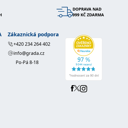
DOPRAVA NAD
 se soubory cookie návštěvníků. Je nutné, aby banner cookie
H
999 KČ ZDARMA
používaný k udržování proměnných relací uživatelů. Obvykle se
obrým příkladem je udržování přihlášeného stavu uživatele
A
Zákaznická podpora
y bylo možné podávat platné zprávy o používání jejich
+420 234 264 402
info@grada.cz
u.
Po-Pá 8-18
Vyprší
Popis
ění správného vzhledu dialogových oken.
1 rok
### Luigisbox???
avštívenou stránku a slouží k počítání a sledování zobrazení
jazyků a zemí
1 rok
u na sociálních médiích. Může také shromažďovat informace o
avštívené stránky.