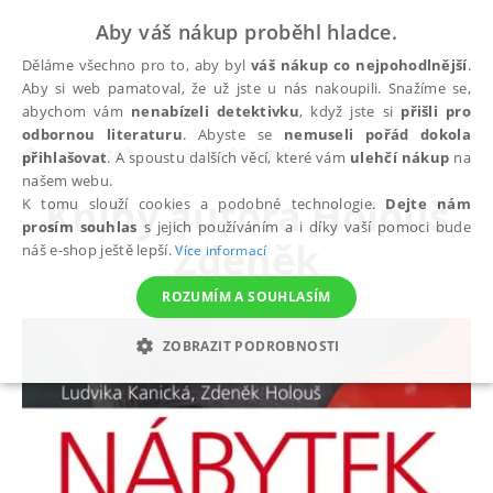
Aby váš nákup proběhl hladce.
Děláme všechno pro to, aby byl
váš nákup co nejpohodlnější
.
Aby si web pamatoval, že už jste u nás nakoupili. Snažíme se,
abychom vám
nenabízeli detektivku
, když jste si
přišli pro
odbornou literaturu
. Abyste se
nemuseli pořád dokola
autoři
Holouš Zdeněk
přihlašovat
. A spoustu dalších věcí, které vám
ulehčí nákup
na
našem webu.
Knihy autora
Holouš
K tomu slouží cookies a podobné technologie.
Dejte nám
prosím souhlas
s jejich používáním a i díky vaší pomoci bude
Zdeněk
náš e-shop ještě lepší.
Více informací
ROZUMÍM A SOUHLASÍM
ZOBRAZIT PODROBNOSTI
NEZBYTNÉ
ANALYTICKÉ
MARKETINGOVÉ
FUNKČNÍ
NEZAŘAZENÉ SOUBORY