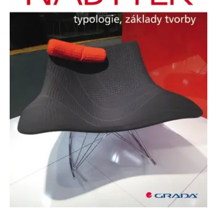
Nezbytné
Analytické
Marketingové
Funkční
Nezařazené soubory
Nezbytně nutné soubory cookie umožňují základní funkce webových
stránek, jako je přihlášení uživatele a správa účtu. Webové stránky nelze
bez nezbytně nutných souborů cookie správně používat.
Provider /
Název
Vyprší
Popis
Doména
CookieScriptConsent
1 měsíc
Tento soubor
CookieScript
cookie
www.grada.cz
používá
služba
Cookie-
Script.com k
zapamatování
předvoleb
souhlasu se
soubory
cookie
návštěvníků.
Je nutné, aby
banner
cookie
Cookie-
Script.com
fungoval