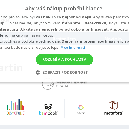
Aby váš nákup proběhl hladce.
hno pro to, aby byl
váš nákup co nejpohodlnější
. Aby si web pamatova
upili. Snažíme se, abychom vám
nenabízeli detektivku
, když jste 
iteraturu
. Abyste se
nemuseli pořád dokola přihlašovat
. A spoustu 
lehčí nákup
na našem webu.
Audioknihy
Bestsellery
Novinky
ží cookies a podobné technologie.
Dejte nám prosím souhlas
s jejich
pomoci bude náš e-shop ještě lepší.
Více informací
ROZUMÍM A SOUHLASÍM
artin
ZOBRAZIT PODROBNOSTI
ANALYTICKÉ
MARKETINGOVÉ
FUNKČNÍ
NEZ
Nezbytné
Analytické
Marketingové
Funkční
Nezařazené soubory
h stránek, jako je přihlášení uživatele a správa účtu. Webové stránky nelze bez nez