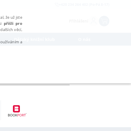
+420 234 264 402 (Po-Pá 8-17)
l, že už jste
Přihlášení
si
přišli pro
dalších věcí,
Dětský knižní klub
O nás
 používáním a
AŘAZENÉ SOUBORY
bytně nutných souborů cookie správně používat.