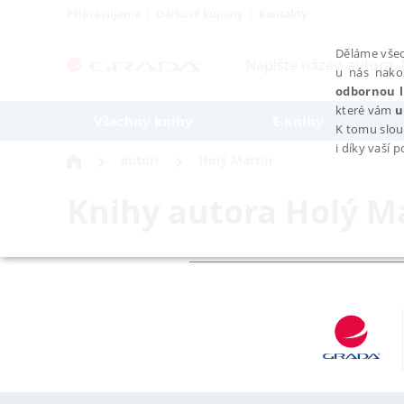
Připravujeme
Dárkové kupony
Kontakty
Děláme všec
u nás nako
odbornou l
které vám
u
Všechny knihy
E-Knihy
K tomu slou
i díky vaší 
autoři
Holý Martin
Knihy autora
Holý M
NEZBYTNÉ
Nezbytně nutné soubory cookie umožňují základní funkce webovýc
Provider /