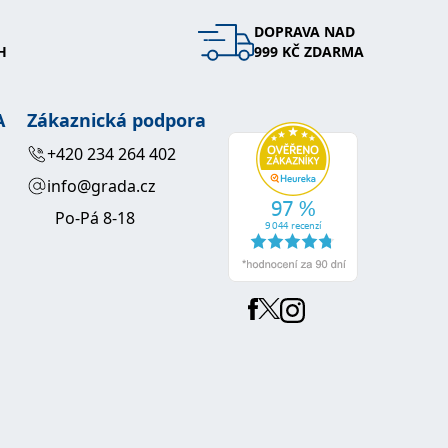
DOPRAVA NAD
 se soubory cookie návštěvníků. Je nutné, aby banner cookie
H
999 KČ ZDARMA
používaný k udržování proměnných relací uživatelů. Obvykle se
obrým příkladem je udržování přihlášeného stavu uživatele
A
Zákaznická podpora
y bylo možné podávat platné zprávy o používání jejich
+420 234 264 402
info@grada.cz
u.
Po-Pá 8-18
Vyprší
Popis
ění správného vzhledu dialogových oken.
1 rok
### Luigisbox???
avštívenou stránku a slouží k počítání a sledování zobrazení
jazyků a zemí
1 rok
u na sociálních médiích. Může také shromažďovat informace o
avštívené stránky.