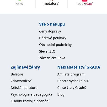
Nezbytné
Analytické
Marketingové
Funkční
Nezařazené soubory
Nezbytně nutné soubory cookie umožňují základní funkce webových
Vše o nákupu
stránek, jako je přihlášení uživatele a správa účtu. Webové stránky nelze
bez nezbytně nutných souborů cookie správně používat.
Ceny dopravy
Provider /
Dárkové poukazy
Název
Vyprší
Popis
Doména
Obchodní podmínky
CookieScriptConsent
1 měsíc
Tento soubor
CookieScript
Sleva ISIC
cookie
www.grada.cz
používá
Zákaznická linka
služba
Cookie-
Script.com k
Zajímavé žánry
Nakladatelství GRADA
zapamatování
předvoleb
Beletrie
Affiliate program
souhlasu se
soubory
Zdravotnictví
Chcete vydat knihu?
cookie
návštěvníků.
Dětská literatura
Co se čte v Gradě?
Je nutné, aby
banner
Psychologie a pedagogika
Blog
cookie
Cookie-
Osobní rozvoj a poznání
Script.com
fungoval