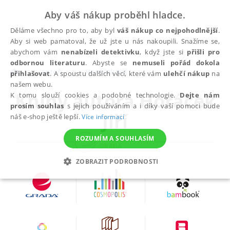
Aby váš nákup proběhl hladce.
Děláme všechno pro to, aby byl
váš nákup co nejpohodlnější
.
Aby si web pamatoval, že už jste u nás nakoupili. Snažíme se,
abychom vám
nenabízeli detektivku
, když jste si
přišli pro
odbornou literaturu
. Abyste se
nemuseli pořád dokola
autoři
Horáček Jiří
přihlašovat
. A spoustu dalších věcí, které vám
ulehčí nákup
na
našem webu.
Knihy autora
Horáček
K tomu slouží cookies a podobné technologie.
Dejte nám
prosím souhlas
s jejich používáním a i díky vaší pomoci bude
Jiří
náš e-shop ještě lepší.
Více informací
ROZUMÍM A SOUHLASÍM
ZOBRAZIT PODROBNOSTI
NEZBYTNÉ
ANALYTICKÉ
MARKETINGOVÉ
FUNKČNÍ
NEZAŘAZENÉ SOUBORY