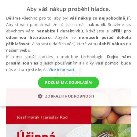
Aby váš nákup proběhl hladce.
Děláme všechno pro to, aby byl
váš nákup co nejpohodlnější
.
Aby si web pamatoval, že už jste u nás nakoupili. Snažíme se,
abychom vám
nenabízeli detektivku
, když jste si
přišli pro
odbornou literaturu
. Abyste se
nemuseli pořád dokola
autoři
Horák Josef
přihlašovat
. A spoustu dalších věcí, které vám
ulehčí nákup
na
našem webu.
Knihy autora
Horák
K tomu slouží cookies a podobné technologie.
Dejte nám
prosím souhlas
s jejich používáním a i díky vaší pomoci bude
Josef
náš e-shop ještě lepší.
Více informací
ROZUMÍM A SOUHLASÍM
ZOBRAZIT PODROBNOSTI
NEZBYTNÉ
ANALYTICKÉ
MARKETINGOVÉ
FUNKČNÍ
NEZAŘAZENÉ SOUBORY