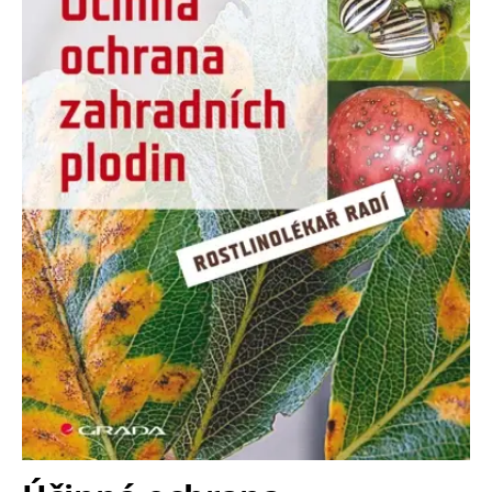
Nezbytné
Analytické
Marketingové
Funkční
Nezařazené soubory
Nezbytně nutné soubory cookie umožňují základní funkce webových
stránek, jako je přihlášení uživatele a správa účtu. Webové stránky nelze
bez nezbytně nutných souborů cookie správně používat.
Provider /
Název
Vyprší
Popis
Doména
CookieScriptConsent
1 měsíc
Tento soubor
CookieScript
cookie
www.grada.cz
používá
služba
Cookie-
Script.com k
zapamatování
předvoleb
souhlasu se
soubory
cookie
návštěvníků.
Je nutné, aby
banner
cookie
Cookie-
Script.com
fungoval