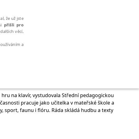
l, že už jste
si
přišli pro
dalších věcí,
 používáním a
AŘAZENÉ SOUBORY
a hru na klavír, vystudovala Střední pedagogickou
časnosti pracuje jako učitelka v mateřské škole a
y, sport, faunu i flóru. Ráda skládá hudbu a texty
bytně nutných souborů cookie správně používat.