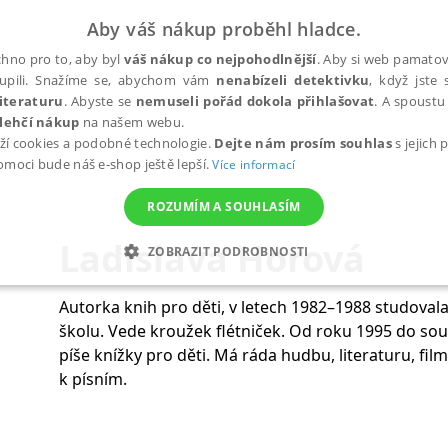
Aby váš nákup proběhl hladce.
hno pro to, aby byl
váš nákup co nejpohodlnější
. Aby si web pamatova
upili. Snažíme se, abychom vám
nenabízeli detektivku
, když jste 
iteraturu
. Abyste se
nemuseli pořád dokola přihlašovat
. A spoustu 
lehčí nákup
na našem webu.
ží cookies a podobné technologie.
Dejte nám prosím souhlas
s jejich
pomoci bude náš e-shop ještě lepší.
Více informací
ROZUMÍM A SOUHLASÍM
Ladislava Horová
ZOBRAZIT PODROBNOSTI
ANALYTICKÉ
MARKETINGOVÉ
FUNKČNÍ
NEZ
Autorka knih pro děti, v letech 1982–1988 studoval
školu. Vede kroužek flétniček. Od roku 1995 do sou
píše knížky pro děti. Má ráda hudbu, literaturu, film
Nezbytné
Analytické
Marketingové
Funkční
Nezařazené soubory
k písním.
h stránek, jako je přihlášení uživatele a správa účtu. Webové stránky nelze bez nez