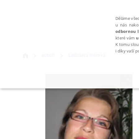
Děláme všec
u nás nako
odbornou l
které vám
u
K tomu slou
i díky vaší 
autoři
Ladislava Horová
NEZBYTNÉ
Nezbytně nutné soubory cookie umožňují základní funkce webovýc
Provider /