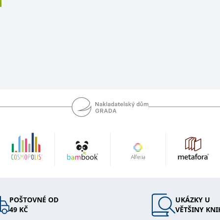
ie je v Microsoftu široce používán jako jedinečný identifikátor uživatele. Lze jej nasta
 mnoha různými doménami společnosti Microsoft, což umožňuje sledování uživatelů.
žný název souboru cookie, ale pokud je nalezen jako soubor cookie relace, bude pravd
okie nastavuje společnost Doubleclick a provádí informace o tom, jak koncový uživate
idět před návštěvou uvedeného webu.
ookie první strany společnosti Microsoft MSN, který používáme k měření používání web
ookie využívaný společností Microsoft Bing Ads a je sledovacím souborem cookie. Umož
kie nastavuje společnost DoubleClick (kterou vlastní společnost Google), aby zjistila
okie nastavuje společnost Doubleclick a provádí informace o tom, jak koncový uživate
idět před návštěvou uvedeného webu.
okie poskytuje jednoznačně přiřazené strojově generované ID uživatele a shromažďuje
POŠTOVNÉ OD
UKÁZKY U
 třetí straně.
49 KČ
VĚTŠINY KNI