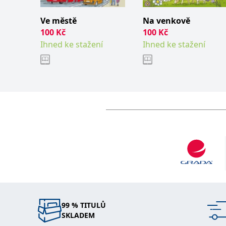
web.
Corporation
.grada.cz
Ve městě
Na venkově
MUID
1 rok
Tento soubor cook
Microsoft
100
Kč
100
Kč
synchronizuje s
Corporation
Ihned ke stažení
Ihned ke stažení
.clarity.ms
sid
.seznam.cz
1 měsíc
Toto je velmi bě
_gcl_au
3 měsíce
Tento soubor co
Google LLC
uživatel mohl v
.grada.cz
MR
7 dní
Toto je soubor c
Microsoft
Corporation
.c.bing.com
_uetvid
1 rok
Toto je soubor c
Microsoft
náš web.
Corporation
.grada.cz
test_cookie
15 minut
Tento soubor coo
Google LLC
.doubleclick.net
IDE
1 rok
Tento soubor co
Google LLC
uživatel mohl v
.doubleclick.net
uid
.adform.net
2 měsíce
Tento soubor co
99 % TITULŮ
analýze a hlášení
SKLADEM