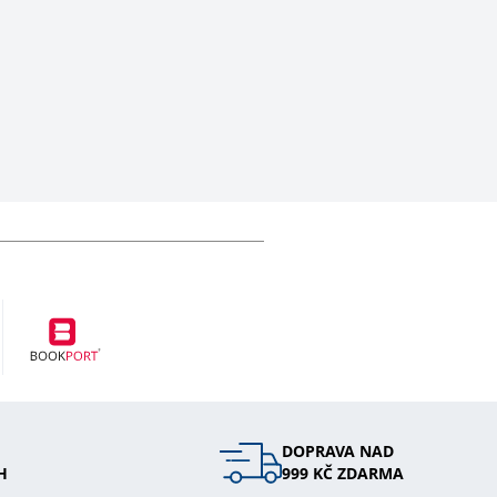
vit pomocí vložených skriptů Microsoft. Široce se věří, že se
ěpodobně použit jako pro správu stavu relace.
l používá webové stránky a jakoukoli reklamu, kterou koncový
u pro interní analýzu.
ňuje nám komunikovat s uživatelem, který již dříve navštívil
, zda prohlížeč návštěvníka webu podporuje soubory cookie.
l používá webové stránky a jakoukoli reklamu, kterou koncový
 údaje o aktivitě na webu. Tato data mohou být odeslána k
DOPRAVA NAD
H
999 KČ ZDARMA