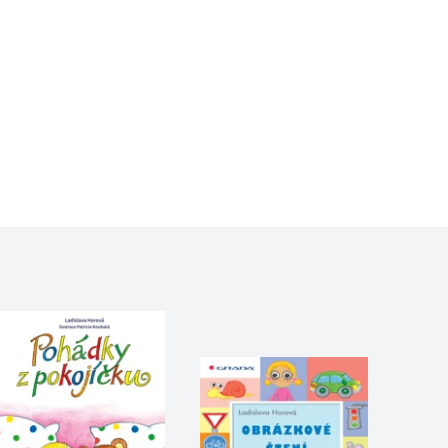
 se soubory cookie návštěvníků. Je nutné, aby banner cookie
používaný k udržování proměnných relací uživatelů. Obvykle se
obrým příkladem je udržování přihlášeného stavu uživatele
y bylo možné podávat platné zprávy o používání jejich
u.
Vyprší
Popis
ění správného vzhledu dialogových oken.
1 rok
### Luigisbox???
avštívenou stránku a slouží k počítání a sledování zobrazení
jazyků a zemí
1 rok
u na sociálních médiích. Může také shromažďovat informace o
avštívené stránky.