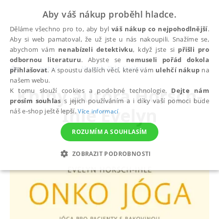
Aby váš nákup proběhl hladce.
Děláme všechno pro to, aby byl
váš nákup co nejpohodlnější
.
Aby si web pamatoval, že už jste u nás nakoupili. Snažíme se,
abychom vám
nenabízeli detektivku
, když jste si
přišli pro
odbornou literaturu
. Abyste se
nemuseli pořád dokola
autoři
Horsch-Ihle Evelyn
přihlašovat
. A spoustu dalších věcí, které vám
ulehčí nákup
na
našem webu.
Knihy autora
Horsch-
K tomu slouží cookies a podobné technologie.
Dejte nám
prosím souhlas
s jejich používáním a i díky vaší pomoci bude
Ihle Evelyn
náš e-shop ještě lepší.
Více informací
ROZUMÍM A SOUHLASÍM
ZOBRAZIT PODROBNOSTI
NEZBYTNÉ
ANALYTICKÉ
MARKETINGOVÉ
FUNKČNÍ
NEZAŘAZENÉ SOUBORY