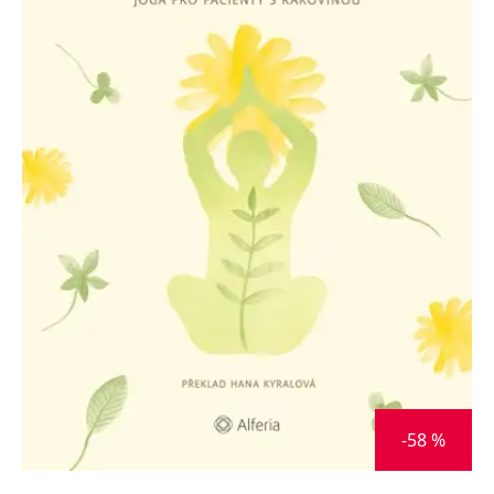
Nezbytné
Analytické
Marketingové
Funkční
Nezařazené soubory
Nezbytně nutné soubory cookie umožňují základní funkce webových
stránek, jako je přihlášení uživatele a správa účtu. Webové stránky nelze
bez nezbytně nutných souborů cookie správně používat.
Provider /
Název
Vyprší
Popis
Doména
CookieScriptConsent
1 měsíc
Tento soubor
CookieScript
cookie
www.grada.cz
používá
služba
Cookie-
Script.com k
zapamatování
předvoleb
souhlasu se
soubory
cookie
návštěvníků.
Je nutné, aby
banner
-58 %
cookie
Cookie-
Script.com
fungoval