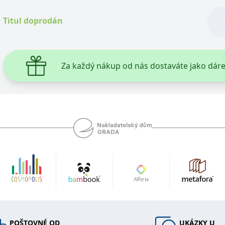
Titul doprodán
ie je v Microsoftu široce používán jako jedinečný identifikátor uživatele. Lze jej nasta
 mnoha různými doménami společnosti Microsoft, což umožňuje sledování uživatelů.
žný název souboru cookie, ale pokud je nalezen jako soubor cookie relace, bude pravd
Za každý nákup od nás dostaváte jako dár
okie nastavuje společnost Doubleclick a provádí informace o tom, jak koncový uživate
idět před návštěvou uvedeného webu.
ookie první strany společnosti Microsoft MSN, který používáme k měření používání web
ookie využívaný společností Microsoft Bing Ads a je sledovacím souborem cookie. Umož
kie nastavuje společnost DoubleClick (kterou vlastní společnost Google), aby zjistila
okie nastavuje společnost Doubleclick a provádí informace o tom, jak koncový uživate
idět před návštěvou uvedeného webu.
okie poskytuje jednoznačně přiřazené strojově generované ID uživatele a shromažďuje
 třetí straně.
POŠTOVNÉ OD
UKÁZKY U