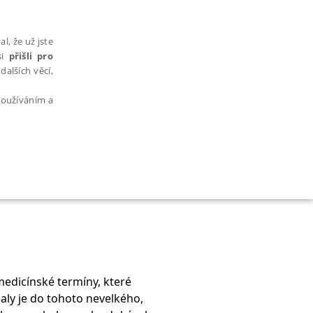
l, že už jste
si
přišli pro
dalších věcí,
 používáním a
AŘAZENÉ SOUBORY
medicínské termíny, které
bytně nutných souborů cookie správně používat.
aly je do tohoto nevelkého,