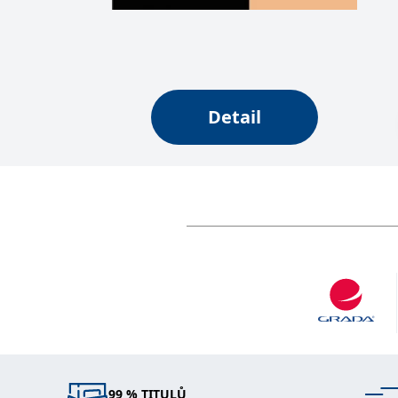
web.
Corporation
.grada.cz
MUID
1 rok
Tento soubor cook
Microsoft
synchronizuje s
Corporation
.clarity.ms
sid
.seznam.cz
1 měsíc
Toto je velmi bě
Detail
_gcl_au
3 měsíce
Tento soubor co
Google LLC
uživatel mohl v
.grada.cz
MR
7 dní
Toto je soubor c
Microsoft
Corporation
.c.bing.com
_uetvid
1 rok
Toto je soubor c
Microsoft
náš web.
Corporation
.grada.cz
test_cookie
15 minut
Tento soubor coo
Google LLC
.doubleclick.net
IDE
1 rok
Tento soubor co
Google LLC
uživatel mohl v
.doubleclick.net
uid
.adform.net
2 měsíce
Tento soubor co
analýze a hlášení
99 % TITULŮ