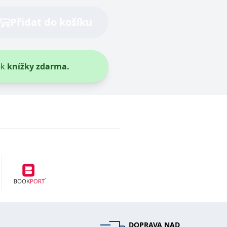
Přidat do košíku
vit pomocí vložených skriptů Microsoft. Široce se věří, že se
ěpodobně použit jako pro správu stavu relace.
ek
knížky zdarma.
l používá webové stránky a jakoukoli reklamu, kterou koncový
u pro interní analýzu.
ňuje nám komunikovat s uživatelem, který již dříve navštívil
, zda prohlížeč návštěvníka webu podporuje soubory cookie.
l používá webové stránky a jakoukoli reklamu, kterou koncový
 údaje o aktivitě na webu. Tato data mohou být odeslána k
DOPRAVA NAD