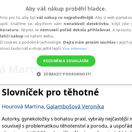
Aby váš nákup proběhl hladce.
hno pro to, aby byl
váš nákup co nejpohodlnější
. Aby si web pamatova
upili. Snažíme se, abychom vám
nenabízeli detektivku
, když jste 
iteraturu
. Abyste se
nemuseli pořád dokola přihlašovat
. A spoustu 
lehčí nákup
na našem webu.
ží cookies a podobné technologie.
Dejte nám prosím souhlas
s jejich
pomoci bude náš e-shop ještě lepší.
Více informací
ROZUMÍM A SOUHLASÍM
á Martina
ZOBRAZIT PODROBNOSTI
ANALYTICKÉ
MARKETINGOVÉ
FUNKČNÍ
NEZ
Slovníček pro těhotné
Hourová Martina
Galambošová Veronika
,
Nezbytné
Analytické
Marketingové
Funkční
Nezařazené soubory
Autorky, gynekoložky s bohatou praxí, vybraly nejčastější 
h stránek, jako je přihlášení uživatele a správa účtu. Webové stránky nelze bez nez
souvisejí s problematikou těhotenství a porodu, a uspořád