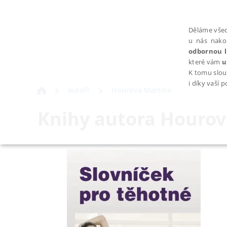
Děláme všec
u nás nako
odbornou l
které vám
u
K tomu slou
i díky vaší 
autoři
Hourová Martina
Knihy autora
Hourov
NEZBYTNÉ
Nezbytně nutné soubory cookie umožňují základní funkce webovýc
Provider /