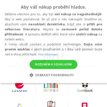
Aby váš nákup proběhl hladce.
Děláme všechno pro to, aby byl
váš nákup co nejpohodlnější
.
Aby si web pamatoval, že už jste u nás nakoupili. Snažíme se,
abychom vám
nenabízeli detektivku
, když jste si
přišli pro
odbornou literaturu
. Abyste se
nemuseli pořád dokola
autoři
Hoza Jozef
přihlašovat
. A spoustu dalších věcí, které vám
ulehčí nákup
na
našem webu.
Knihy autora
Hoza
K tomu slouží cookies a podobné technologie.
Dejte nám
prosím souhlas
s jejich používáním a i díky vaší pomoci bude
Jozef
náš e-shop ještě lepší.
Více informací
ROZUMÍM A SOUHLASÍM
ZOBRAZIT PODROBNOSTI
NEZBYTNÉ
ANALYTICKÉ
MARKETINGOVÉ
FUNKČNÍ
NEZAŘAZENÉ SOUBORY