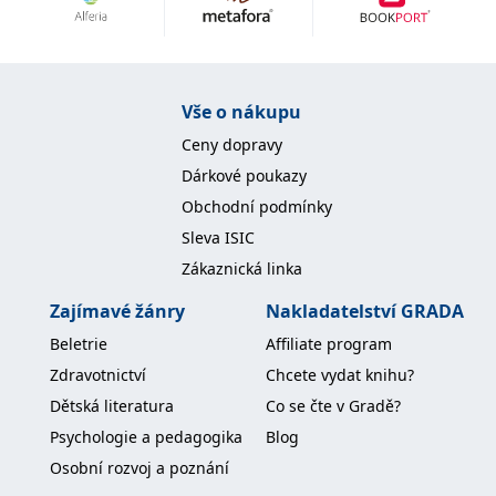
Nezbytné
Analytické
Marketingové
Funkční
Nezařazené soubory
Nezbytně nutné soubory cookie umožňují základní funkce webových
Vše o nákupu
stránek, jako je přihlášení uživatele a správa účtu. Webové stránky nelze
bez nezbytně nutných souborů cookie správně používat.
Ceny dopravy
Provider /
Dárkové poukazy
Název
Vyprší
Popis
Doména
Obchodní podmínky
CookieScriptConsent
1 měsíc
Tento soubor
CookieScript
Sleva ISIC
cookie
www.grada.cz
používá
Zákaznická linka
služba
Cookie-
Script.com k
Zajímavé žánry
Nakladatelství GRADA
zapamatování
předvoleb
Beletrie
Affiliate program
souhlasu se
soubory
Zdravotnictví
Chcete vydat knihu?
cookie
návštěvníků.
Dětská literatura
Co se čte v Gradě?
Je nutné, aby
banner
Psychologie a pedagogika
Blog
cookie
Cookie-
Osobní rozvoj a poznání
Script.com
fungoval